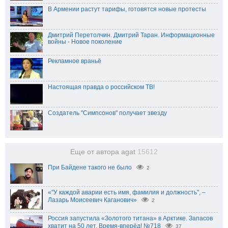
В Армении растут тарифы, готовятся новые протесты
Дмитрий Перетолчин. Дмитрий Таран. Информационные
войны - Новое поколение
Рекламное враньё
Настоящая правда о российском ТВ!
Создатель "Симпсонов" получает звезду
Еще от автора agat
15612
При Байдене такого не было
2
«"У каждой аварии есть имя, фамилия и должность", –
Лазарь Моисеевич Каганович»
2
Россия запустила «Золотого титана» в Арктике. Запасов
хватит на 50 лет, Время-вперёд! №718
37