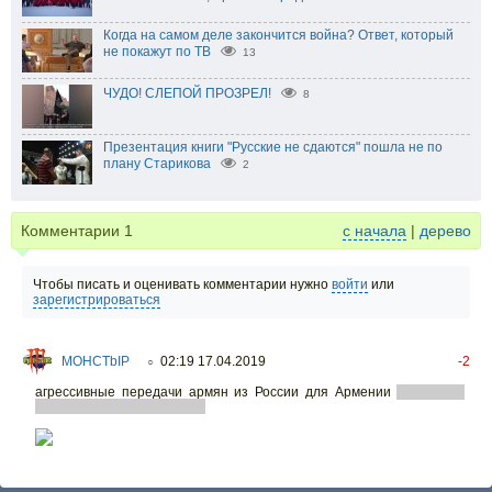
Когда на самом деле закончится война? Ответ, который
не покажут по ТВ
13
ЧУДО! СЛЕПОЙ ПРОЗРЕЛ!
8
Презентация книги "Русские не сдаются" пошла не по
плану Старикова
2
Комментарии
1
с начала
|
дерево
Чтобы писать и оценивать комментарии нужно
войти
или
зарегистрироваться
MOHCTbIP
02:19 17.04.2019
-2
○
агрессивные передачи армян из России для Армении
(только не
надо говорить что это ТНТ)