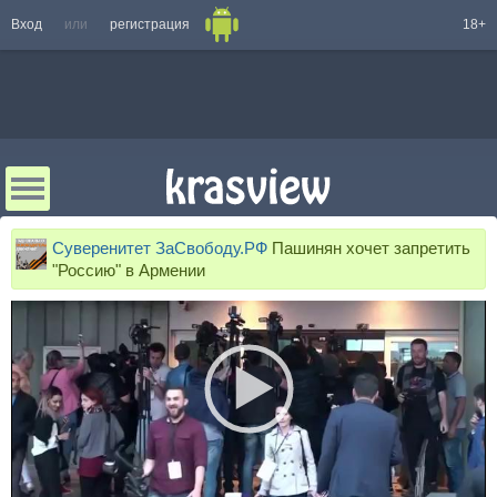
Вход
или
регистрация
18+
Суверенитет ЗаСвободу.РФ
Пашинян хочет запретить
"Россию" в Армении