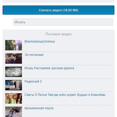
Скачать видео (18.55 Мб)
Похожее видео
[Narmolanya] Animus
Эх пятничка!
Игорь Растеряев- русская дорога
Радиочай 2
Сваты 5 Песня Там где клён шумит Будько и Ковалёвы
музыкальная пауза