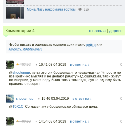
Мона Лизу накормили тортом
515
Комментарии
4
с начала
|
дерево
Чтобы писать и оценивать комментарии нужно
войти
или
зарегистрироваться
★
T0X1C
16:41 03.04.2019
в ответ на ↓
0
○
@
shootemup
,
из-за этого и брошенка, что неадекватная )) просто не
все критично мыслят и не делают работу над ошибками, так и живут
по инерции, у меня пару было таких там пздц, лучше одному быть
правильно говорят
shootemup
15:46 03.04.2019
в ответ на ↓
0
○
@
T0X1C
,
Согласен, ну у брошенок же обида все дела.
★
T0X1C
14:54 03.04.2019
в ответ на ↓
0
○