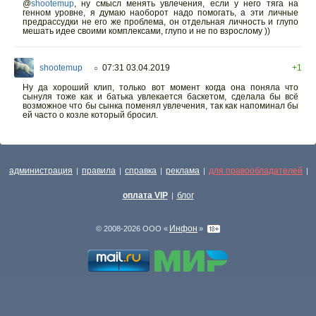
@
shootemup
,
ну смысл менять увлечения, если у него тяга на
генном уровне, я думаю наоборот надо помогать, а эти личные
предрассудки не его же проблема, он отдельная личность и глупо
мешать идее своими комплексами, глупо и не по взрослому ))
shootemup
07:31 03.04.2019
+1
○
Ну да хороший клип, только вот момент когда она поняла что
сынуля тоже как и батька увлекается баскетом, сделала бы всё
возможное что бы сынка поменял увлечения, так как напоминал бы
ей часто о козле который бросил.
администрация
правила
справка
реклама
для правообладателей
|
|
|
|
|
оплата VIP
блог
|
Инфон
© 2008-2026 ООО «
»