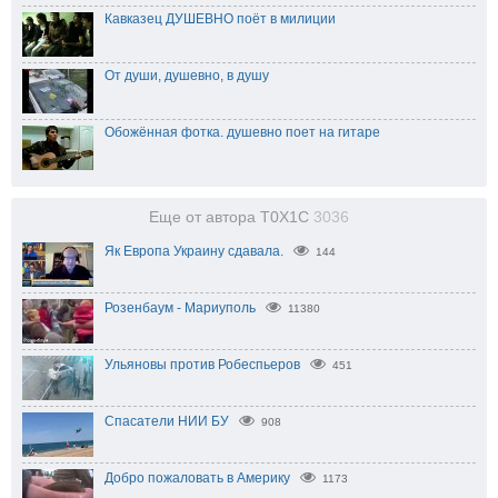
Кавказец ДУШЕВНО поёт в милиции
От души, душевно, в душу
Обожённая фотка. душевно поет на гитаре
Еще от автора T0X1C
3036
Як Европа Украину сдавала.
144
Розенбаум - Мариуполь
11380
Ульяновы против Робеспьеров
451
Спасатели НИИ БУ
908
Добро пожаловать в Америку
1173