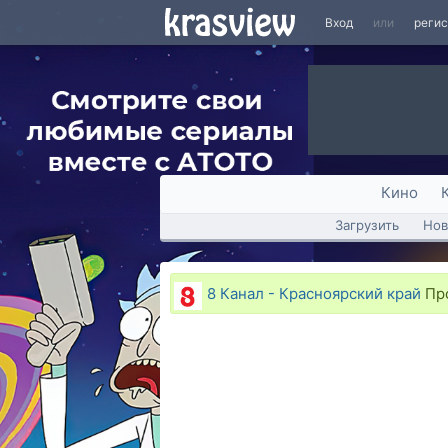
Вход
или
реги
Кино
Загрузить
Нов
8 Канал - Красноярский край
Про