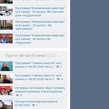
Программа "Коммунальная квартира"
на 8 канале - 61 выпуск. ЖК «Уютный
дом» на Дудинской
Программа "Коммунальная квартира"
на 8 канале - 25 выпуск. ЖК
"МИЧУРИНО"
Программа "Коммунальная квартира"
на 8 канале - 49 выпуск ЖК
«Радужный»
Еще от автора 8 канал
15222
Программа "Главные новости" на 8
канале от 06.08.2026 Часть 1
7
Программа "Главные новости" на 8
канале от 06.08.2026 Часть 2
4
Интервью на 8 канале. Иван Головкин,
Алексей Куринный, Елена Родикова.
0
Погода в Красноярском крае на
07.08.2026
1