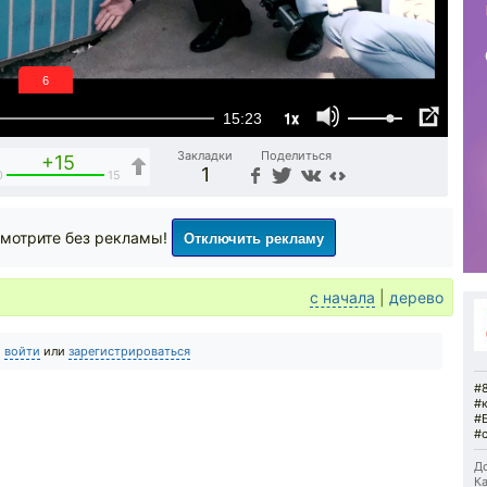
6
1x
15:23
Закладки
Поделиться
+15
1
0
15
Отключить рекламу
мотрите без рекламы!
с начала
|
дерево
о
войти
или
зарегистрироваться
#
#
#
#
До
Ка