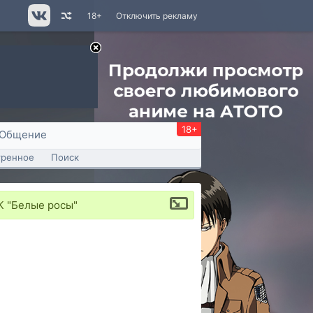
18+
Отключить рекламу
18+
Общение
тренное
Поиск
К "Белые росы"