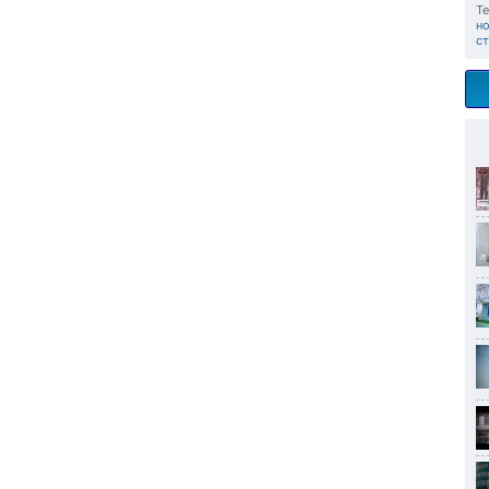
Те
н
с