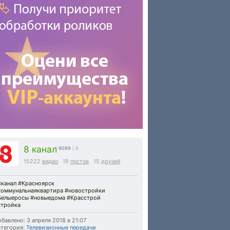
8 канал
9099
| 0
15222
видео
19
постов
15
друзей
8канал #Красноярск
коммунальнаяквартира #новостройки
Белыеросы #новыедома #Красстрой
стройка
бавлено: 3 апреля 2018 в 21:07
тегория:
Телевизионные передачи