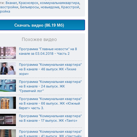
ги:
8канал
,
Красноярск
,
коммунальнаяквартира
,
овостройки
,
Белыеросы
,
новыедома
,
Красстрой
,
тройка
Скачать видео (86.19 Мб)
Похожее видео
Программа “Главные новости“ на 8
канале за 03.04.2018 - Часть 2
Программа "Коммунальная квартира"
на 8 канале - 46 выпуск ЖК «Тихие
зори»
Программа "Коммунальная квартира"
на 8 канале - 24 выпуск. ЖК
"Гремячий лог"
Программа "Коммунальная квартира"
на 8 канале - 66 выпуск. ЖК «Южный
берег» часть 3.
Программа "Коммунальная квартира"
на 8 канале - 17 выпуск. ЖК «Танго»
Программа "Коммунальная квартира"
на 8 канале - 41 выпуск. ЖК «Чистый»