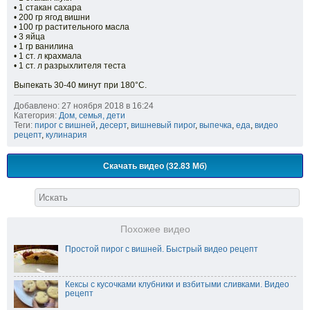
• 1 стакан сахара
• 200 гр ягод вишни
• 100 гр растительного масла
• 3 яйца
• 1 гр ванилина
• 1 ст. л крахмала
• 1 ст. л разрыхлителя теста
Выпекать 30-40 минут при 180°С.
Добавлено: 27 ноября 2018 в 16:24
Категория:
Дом, семья, дети
Теги:
пирог с вишней
,
десерт
,
вишневый пирог
,
выпечка
,
еда
,
видео
рецепт
,
кулинария
Скачать видео (32.83 Мб)
Похожее видео
Простой пирог с вишней. Быстрый видео рецепт
Кексы с кусочками клубники и взбитыми сливками. Видео
рецепт