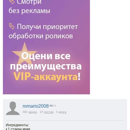
romario2008
989
| 0
381
видео
15
постов
3
друга
Ингредиенты:
• 1 стакан муки