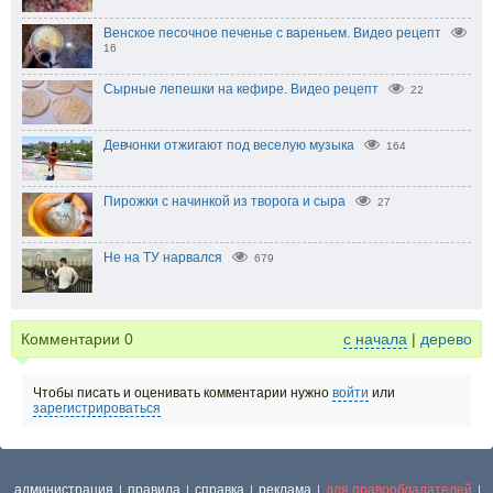
Венское песочное печенье с вареньем. Видео рецепт
16
Сырные лепешки на кефире. Видео рецепт
22
Девчонки отжигают под веселую музыка
164
Пирожки с начинкой из творога и сыра
27
Не на ТУ нарвался
679
Комментарии
0
с начала
|
дерево
Чтобы писать и оценивать комментарии нужно
войти
или
зарегистрироваться
администрация
правила
справка
реклама
для правообладателей
|
|
|
|
|