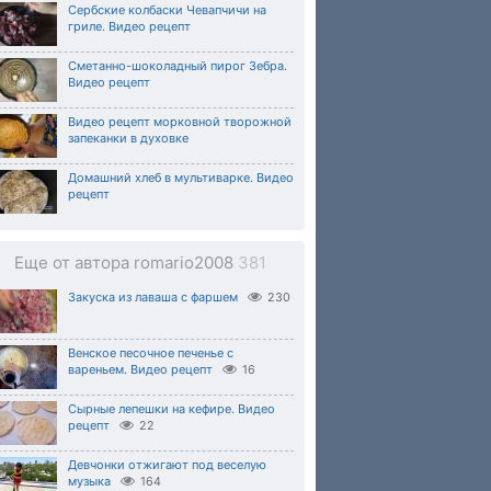
Сербские колбаски Чевапчичи на
гриле. Видео рецепт
Сметанно-шоколадный пирог Зебра.
Видео рецепт
Видео рецепт морковной творожной
запеканки в духовке
Домашний хлеб в мультиварке. Видео
рецепт
Еще от автора romario2008
381
Закуска из лаваша с фаршем
230
Венское песочное печенье с
вареньем. Видео рецепт
16
Сырные лепешки на кефире. Видео
рецепт
22
Девчонки отжигают под веселую
музыка
164