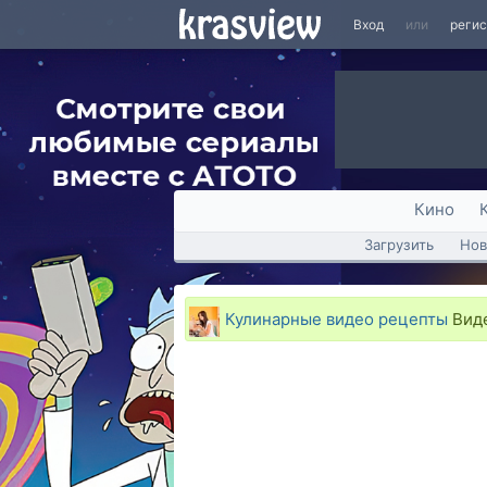
Вход
или
реги
Кино
Загрузить
Нов
Кулинарные видео рецепты
Виде