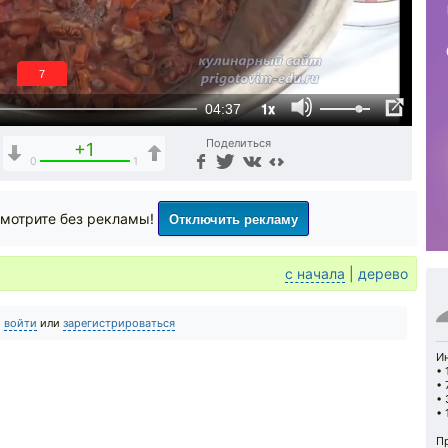
6
1x
04:37
Поделиться
+1
0
1
Отключить рекламу
мотрите без рекламы!
с начала
|
дерево
о
войти
или
зарегистрироваться
И
• 
• 
• 
• 
Пр