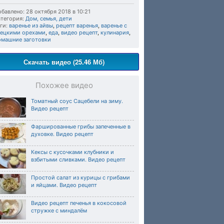
бавлено: 28 октября 2018 в 10:21
тегория:
Дом, семья, дети
ги:
варенье из айвы
,
рецепт варенья
,
варенье с
рецкими орехами
,
еда
,
видео рецепт
,
кулинария
,
омашние заготовки
Скачать видео (25.46 Мб)
Похожее видео
Томатный соус Сацебели на зиму.
Видео рецепт
Фаршированные грибы запеченные в
духовке. Видео рецепт
Кексы с кусочками клубники и
взбитыми сливками. Видео рецепт
Простой салат из курицы с грибами
и яйцами. Видео рецепт
Видео рецепт печенья в кокосовой
стружке с миндалём