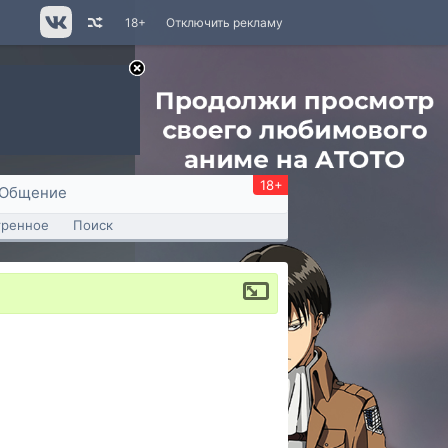
18+
Отключить рекламу
18+
Общение
тренное
Поиск