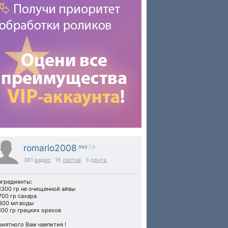
romario2008
988
| 0
381
видео
15
постов
3
друга
нгредиенты:
1300 гр не очищенной айвы
700 гр сахара
300 мл воды
100 гр грецких орехов
иятного Вам чаепития !