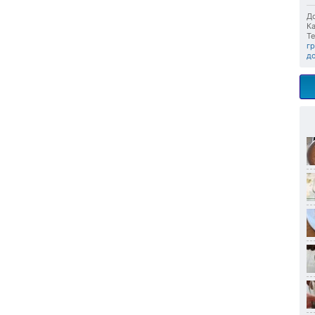
До
Ка
Те
г
д