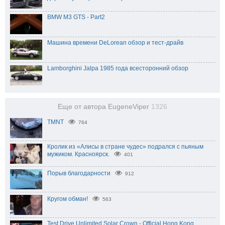
BMW M3 GTS - Part2
Машина времени DeLorean обзор и тест-драйв
Lamborghini Jalpa 1985 года всесторонний обзор
Еще от автора EugeneViper
1326
TMNT
764
Кролик из «Алисы в стране чудес» подрался с пьяным
мужиком. Красноярск.
401
Порыв благодарности
912
Кругом обман!
563
Test Drive Unlimited Solar Crown - Official Hong Kong