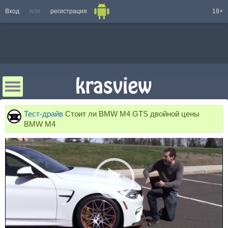
Вход
или
регистрация
18+
Тест-драйв
Стоит ли BMW M4 GTS двойной цены
BMW M4