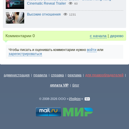
Cinematic Reveal Trailer
60
Высокие отношения
1231
Комментарии
0
с начала
|
дерево
Чтобы писать и оценивать комментарии нужно
войти
или
зарегистрироваться
администрация
правила
справка
реклама
для правообладателей
|
|
|
|
|
оплата VIP
блог
|
Инфон
© 2008-2026 ООО «
»