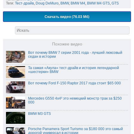
Теги:
Тест-драйв
,
Doug DeMuro
,
BMW
,
BMW M4
,
BMW M4 GTS
,
GTS
Скачать видео (76.03 Мб)
Похожее видео
Вот почему BMW 7 серии 2001 года - лучший люксовый
седан в истории
Та самая «Акула» тест-драйв и история легендарной
«шестерки» BMW
Вот почему Ford F-150 Raptor 2017 года стоит $65 000
Mercedes G550 4x4² это немецкий монстр трак за $250
000
BMW M3 GTS
Porsche Panamera Sport Turismo за $180 000 это самый
дорогой универсал в истории