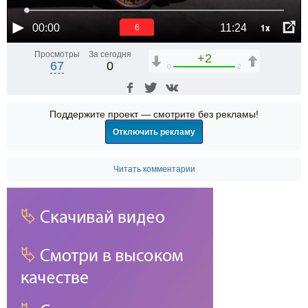
1x
00:00
11:24
6
Просмотры
За сегодня
+2
67
0
0
2
Поддержите проект — смотрите без рекламы!
Отключить рекламу
Читать комментарии