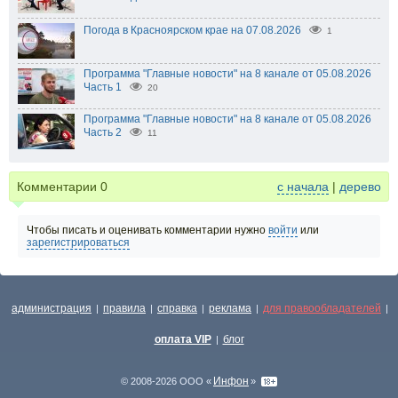
Погода в Красноярском крае на 07.08.2026
1
Программа "Главные новости" на 8 канале от 05.08.2026
Часть 1
20
Программа "Главные новости" на 8 канале от 05.08.2026
Часть 2
11
Комментарии
0
с начала
|
дерево
Чтобы писать и оценивать комментарии нужно
войти
или
зарегистрироваться
администрация
правила
справка
реклама
для правообладателей
|
|
|
|
|
оплата VIP
блог
|
Инфон
© 2008-2026 ООО «
»