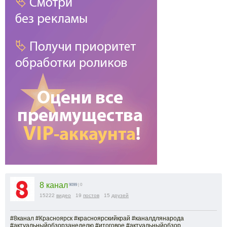
8 канал
9099
| 0
15222
видео
19
постов
15
друзей
#8канал #Красноярск #красноярскийкрай #каналдлянарода
#актуальныйобзорзанеделю #итоговое #актуальныйобзор