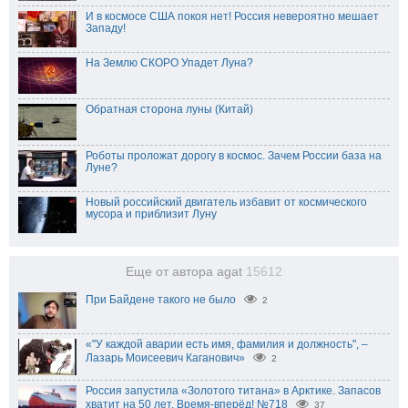
И в космосе США покоя нет! Россия невероятно мешает
Западу!
На Землю СКОРО Упадет Луна?
Обратная сторона луны (Китай)
Роботы проложат дорогу в космос. Зачем России база на
Луне?
Новый российский двигатель избавит от космического
мусора и приблизит Луну
Еще от автора agat
15612
При Байдене такого не было
2
«"У каждой аварии есть имя, фамилия и должность", –
Лазарь Моисеевич Каганович»
2
Россия запустила «Золотого титана» в Арктике. Запасов
хватит на 50 лет, Время-вперёд! №718
37