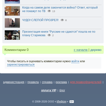
Когда на самом деле закончится война? Ответ, который
не покажут по ТВ
13
ЧУДО! СЛЕПОЙ ПРОЗРЕЛ!
8
Презентация книги "Русские не сдаются" пошла не по
плану Старикова
2
Комментарии
0
с начала
|
дерево
Чтобы писать и оценивать комментарии нужно
войти
или
зарегистрироваться
администрация
правила
справка
реклама
для правообладателей
|
|
|
|
|
оплата VIP
блог
|
Инфон
© 2008-2026 ООО «
»