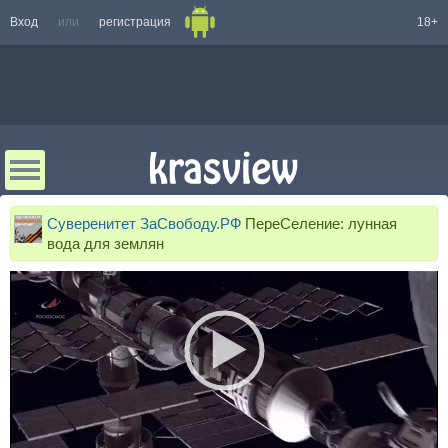
Вход
или
регистрация
18+
Суверенитет ЗаСвободу.РФ
ПереСеление: лунная
вода для землян