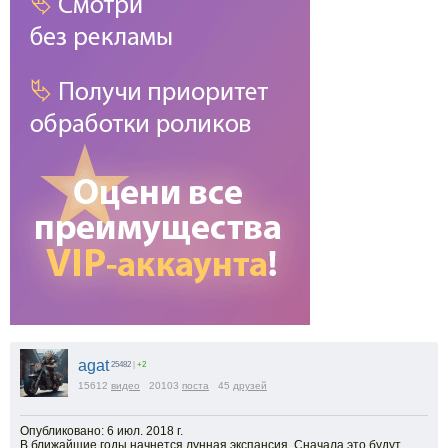
agat
25482
|
+2
15612
видео
20103
поста
45
друзей
Опубликовано: 6 июл. 2018 г.
В ближайшие годы начнется лунная экспансия. Сначала это будут