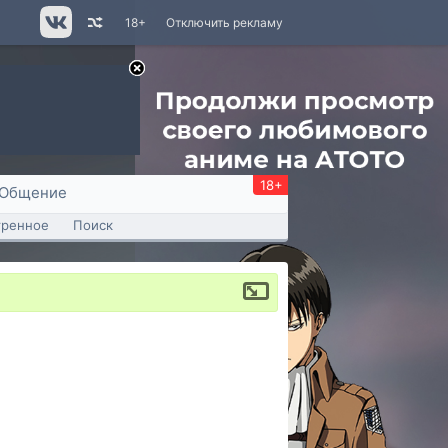
18+
Отключить рекламу
18+
Общение
тренное
Поиск