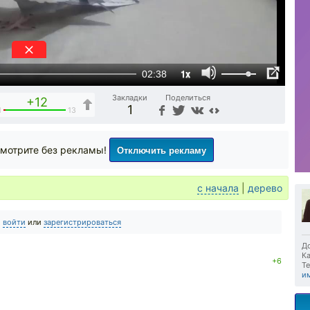
1x
02:38
Закладки
Поделиться
+12
1
1
13
Отключить рекламу
мотрите без рекламы!
с начала
|
дерево
о
войти
или
зарегистрироваться
До
Ка
+6
Те
и