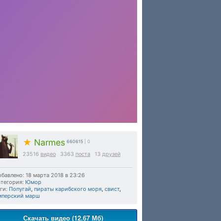
★
Narmes
660615
| 0
23516
видео
3363
поста
13
друзей
бавлено: 18 марта 2018 в 23:26
тегория:
Юмор
ги:
Попугай
,
пираты карибского моря
,
свист
,
мперский марш
Скачать видео (12.67 Мб)