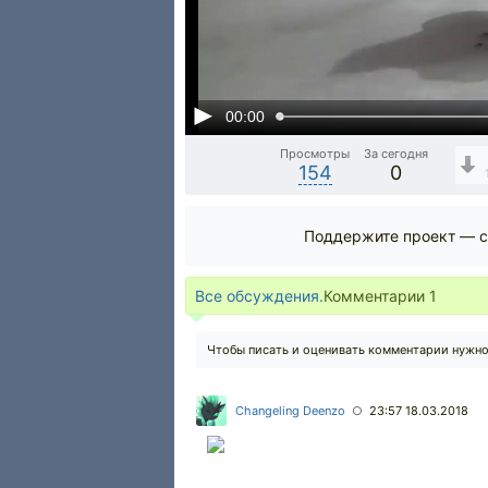
00:00
Просмотры
За сегодня
154
0
Поддержите проект — с
Все обсуждения.
Комментарии
1
Чтобы писать и оценивать комментарии нужн
Changeling Deenzo
23:57 18.03.2018
○