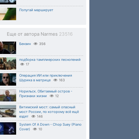
Попугай марширует
Еще от автора Narmes
23516
Бензин
356
подборка тамплиерских песнопений
17
Операция ИИ или приключения
Шурика в матрице
163
Норильск. Обитаемый остров -
Признаки жизни
12
Витимский мост: самый опасный
мост России, по которому всё ещё
ездят
146
System Of A Down - Chop Suey (Piano
Cover)
10