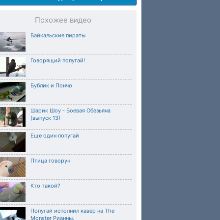
Похожее видео
Байкальские пираты
Говорящий попугай!
Бублик и Пончо
Шарик Шоу - Боевая Обезьяна
(выпуск 13)
Еще один попугай
Птица говорун
Кто такой?
Попугай исполнил кавер на The
Monster Рианны.