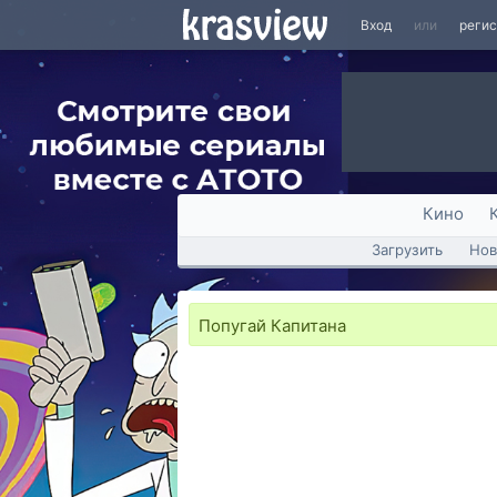
Вход
или
реги
Кино
Загрузить
Нов
Попугай Капитана