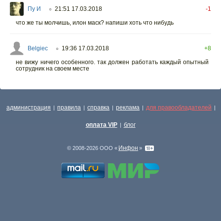
Пу И
21:51 17.03.2018
-1
○
что же ты молчишь, илон маск? напиши хоть что нибудь
Belgiec
19:36 17.03.2018
+8
○
не вижу ничего особенного. так должен работать каждый опытный
сотрудник на своем месте
администрация
правила
справка
реклама
для правообладателей
|
|
|
|
|
оплата VIP
блог
|
Инфон
© 2008-2026 ООО «
»