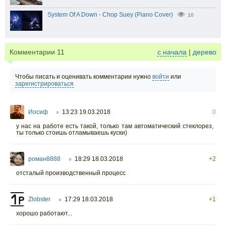
System Of A Down - Chop Suey (Piano Cover)
10
Комментарии
11
с начала
|
дерево
Чтобы писать и оценивать комментарии нужно
войти
или
зарегистрироваться
Иосиф
13:23 19.03.2018
0
○
у нас на работе есть такой, только там автоматический стеклорез,
ты только стоишь отламываешь куски)
роман8888
18:29 18.03.2018
+2
○
отсталый производственный процесс
Zlobster
17:29 18.03.2018
+1
○
хорошо работают...