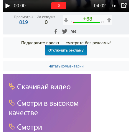
1x
00:00
04:02
6
Просмотры
За сегодня
+68
819
0
4
72
Поддержите проект — смотрите без рекламы!
Отключить рекламу
Читать комментарии