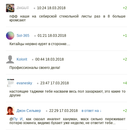
ZHGUT
10:24 18.03.2018
+2
○
пфф наши на себирской стекольной листы раз в 8 больше
кромсают
Sol-365
01:21 18.03.2018
+1
○
Китайцы нервно курят в сторонке....
Kolorit
00:44 18.03.2018
+2
○
Профиссионалы своего дела!
evanesky
23:47 17.03.2018
+4
○
настоящие таджики тебе насваем весь пол захаркают, это какие то
другие
Джон Сильвер
22:29 17.03.2018
в ответ на ↓
+2
○
@
Пу И
,
как сказал инагент хануман, маск сильно переживает
потерю хокинга, видимо бухает уже неделю, не ответит тебе...