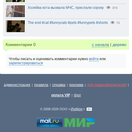
Хозяйка кота вызвала МЧС, прислали сороку
373
The end #cat #funnycats #pets #funnypets #shorts
72
Комментарии
0
с начала
|
дерево
Чтобы писать и оценивать комментарии нужно
войти
или
зарегистрироваться
администрация
правила
справка
реклама
для правообладателей
|
|
|
|
|
оплата VIP
блог
|
Инфон
© 2008-2026 ООО «
»