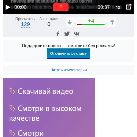
1x
00:00
00:37
6
Просмотры
За сегодня
+4
129
0
2
6
Поддержите проект — смотрите без рекламы!
Отключить рекламу
Читать комментарии