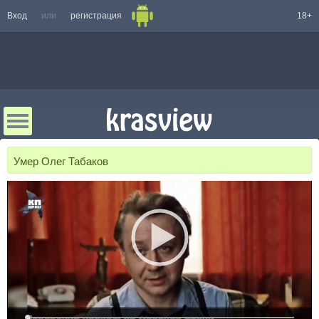
Вход
или
регистрация
18+
Умер Олег Табаков