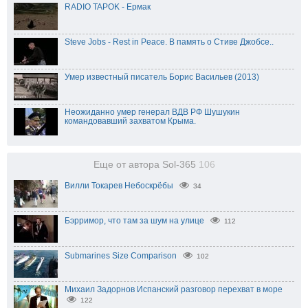
RADIO TAPOK - Ермак
Steve Jobs - Rest in Peace. В память о Стиве Джобсе..
Умер известный писатель Борис Васильев (2013)
Неожиданно умер генерал ВДВ РФ Шушукин
командовавший захватом Крыма.
Еще от автора Sol-365
106
Вилли Токарев Небоскрёбы
34
Бэрримор, что там за шум на улице
112
Submarines Size Comparison
102
Михаил Задорнов Испанский разговор перехват в море
122