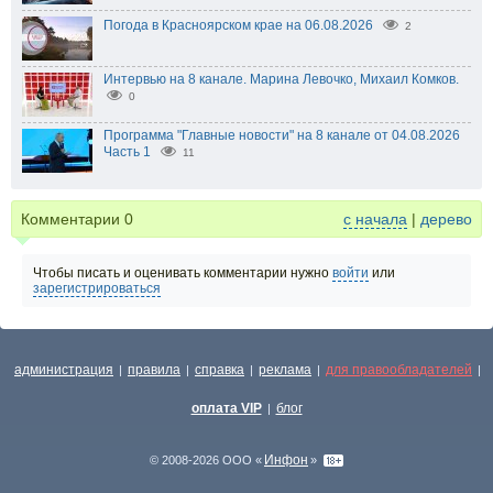
Погода в Красноярском крае на 06.08.2026
2
Интервью на 8 канале. Марина Левочко, Михаил Комков.
0
Программа "Главные новости" на 8 канале от 04.08.2026
Часть 1
11
Комментарии
0
с начала
|
дерево
Чтобы писать и оценивать комментарии нужно
войти
или
зарегистрироваться
администрация
правила
справка
реклама
для правообладателей
|
|
|
|
|
оплата VIP
блог
|
Инфон
© 2008-2026 ООО «
»