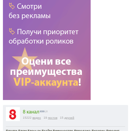
8 канал
9099
| 0
15222
видео
19
постов
15
друзей