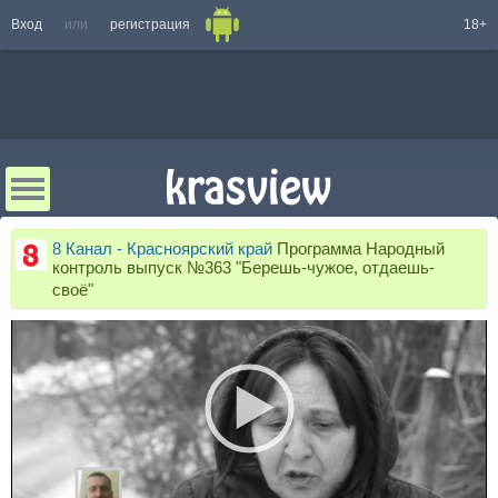
Вход
или
регистрация
18+
8 Канал - Красноярский край
Программа Народный
контроль выпуск №363 "Берешь-чужое, отдаешь-
своё"