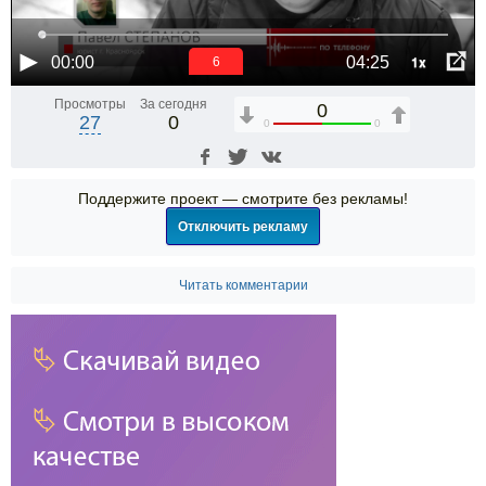
1x
00:00
04:25
6
Просмотры
За сегодня
0
27
0
0
0
Поддержите проект — смотрите без рекламы!
Отключить рекламу
Читать комментарии