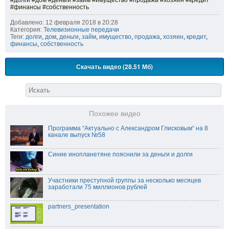
#долги #дом #деньги #займ #имущество #продажа #хозяин #кредит
#финансы #собственность
Добавлено: 12 февраля 2018 в 20:28
Категория:
Телевизионные передачи
Теги:
долги
,
дом
,
деньги
,
займ
,
имущество
,
продажа
,
хозяин
,
кредит
,
финансы
,
собственность
Скачать видео (28.51 Мб)
Похожее видео
Программа “Актуально с Александром Глисковым“ на 8
канале выпуск №58
Синие инопланетяне пояснили за деньги и долги
Участники преступной группы за несколько месяцев
заработали 75 миллионов рублей
partners_presentation