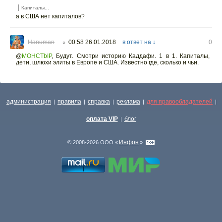
Капиталы...
а в США нет капиталов?
Hanuman
00:58 26.01.2018
в ответ на ↓
0
○
@
MOHCTbIP
,
Будут. Смотри историю Каддафи. 1 в 1. Капиталы,
дети, шлюхи элиты в Европе и США. Известно где, сколько и чьи.
администрация
правила
справка
реклама
для правообладателей
|
|
|
|
|
оплата VIP
блог
|
Инфон
© 2008-2026 ООО «
»