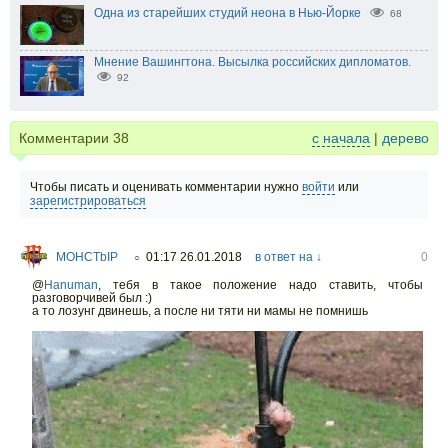
Одна из старейших студий неона в Нью-Йорке
68
Мнение Вашингтона. Высылка российских дипломатов.
92
Комментарии
38
с начала
|
дерево
Чтобы писать и оценивать комментарии нужно
войти
или
зарегистрироваться
MOHCTbIP
01:17 26.01.2018
в ответ на ↓
0
○
@
Hanuman
,
тебя в такое положение надо ставить, чтобы
разговорчивей был :)
а то лозунг двинешь, а после ни тяти ни мамы не помнишь