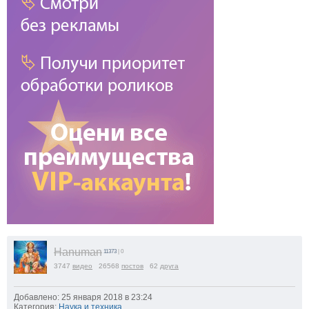
Hanuman
11373
| 0
3747
видео
26568
постов
62
друга
Добавлено: 25 января 2018 в 23:24
Категория:
Наука и техника