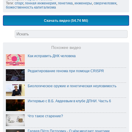
Теги:
crispr
,
генная инженерия
,
генетика
,
инженеры
,
сверхчеловек
,
божественность капитализма
Скачать видео (54.74 Мб)
Похожее видео
Как исправить ДНК человека
Редактирование генома при помощи CRISPR
Биологическое оружие и генетическая неуязвимость
Интервью с В.Б. Авдеевым в клубе ДПНИ. Часть 6
Что такое старение?
Гаряев Пётр Петрович - О чём мечтают генетики