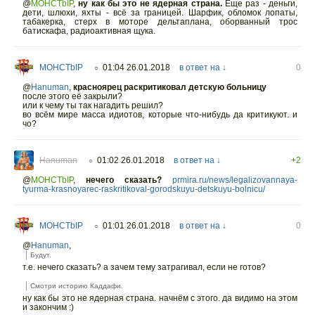
@
MOHCTbIP
,
ну как бы это не ядерная страна.
Еще раз - деньги,
дети, шлюхи, яхты - всё за границей. Шарфик, обломок лопаты,
табакерка, стерх в моторе дельтаплана, оборванный трос
батискафа, радиоактивная щука.
MOHCTbIP
01:04 26.01.2018
в ответ на ↓
0
○
@
Hanuman
,
красноярец раскритиковал детскую больницу
после этого её закрыли?
или к чему ты так нагадить решил?
во всём мире масса идиотов, которые что-нибудь да критикуют. и
чо?
Hanuman
01:02 26.01.2018
в ответ на ↓
+2
○
@
MOHCTbIP
,
нечего сказать?
prmira.ru/news/legalizovannaya-
tyurma-krasnoyarec-raskritikoval-gorodskuyu-detskuyu-bolnicu/
MOHCTbIP
01:01 26.01.2018
в ответ на ↓
0
○
@
Hanuman
,
Будут.
т.е. нечего сказать? а зачем тему затрагивал, если не готов?
Смотри историю Каддафи.
ну как бы это не ядерная страна. начнём с этого. да видимо на этом
и закончим :)