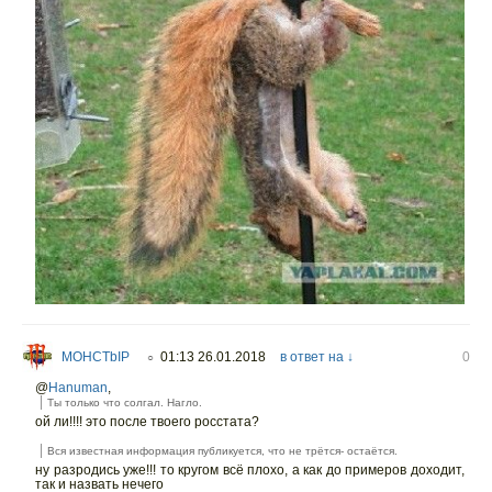
MOHCTbIP
01:13 26.01.2018
в ответ на ↓
0
○
@
Hanuman
,
Ты только что солгал. Нагло.
ой ли!!!! это после твоего росстата?
Вся известная информация публикуется, что не трётся- остаётся.
ну разродись уже!!! то кругом всё плохо, а как до примеров доходит,
так и назвать нечего