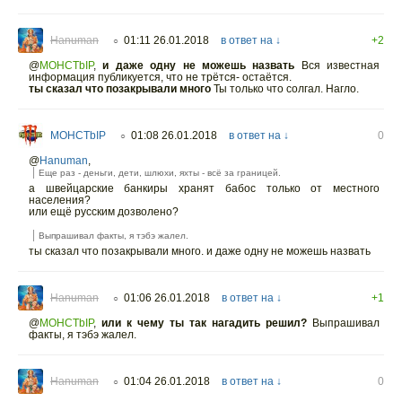
Hanuman
01:11 26.01.2018
в ответ на ↓
+2
○
@
MOHCTbIP
,
и даже одну не можешь назвать
Вся известная
информация публикуется, что не трётся- остаётся.
ты сказал что позакрывали много
Ты только что солгал. Нагло.
MOHCTbIP
01:08 26.01.2018
в ответ на ↓
0
○
@
Hanuman
,
Еще раз - деньги, дети, шлюхи, яхты - всё за границей.
а швейцарские банкиры хранят бабос только от местного
населения?
или ещё русским дозволено?
Выпрашивал факты, я тэбэ жалел.
ты сказал что позакрывали много. и даже одну не можешь назвать
Hanuman
01:06 26.01.2018
в ответ на ↓
+1
○
@
MOHCTbIP
,
или к чему ты так нагадить решил?
Выпрашивал
факты, я тэбэ жалел.
Hanuman
01:04 26.01.2018
в ответ на ↓
0
○