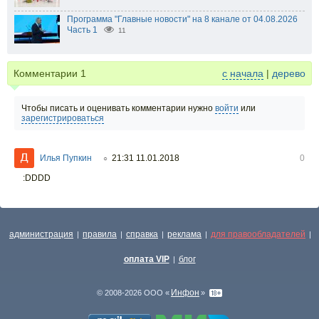
Программа "Главные новости" на 8 канале от 04.08.2026
Часть 1
11
Комментарии
1
с начала
|
дерево
Чтобы писать и оценивать комментарии нужно
войти
или
зарегистрироваться
Илья Пупкин
21:31 11.01.2018
0
○
:DDDD
администрация
правила
справка
реклама
для правообладателей
|
|
|
|
|
оплата VIP
блог
|
Инфон
© 2008-2026 ООО «
»