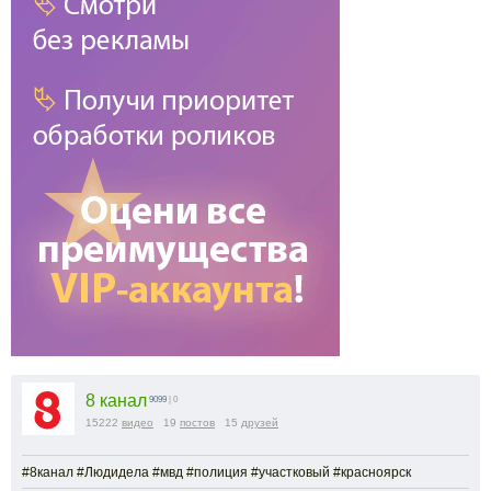
8 канал
9099
| 0
15222
видео
19
постов
15
друзей
#8канал #Людидела #мвд #полиция #участковый #красноярск