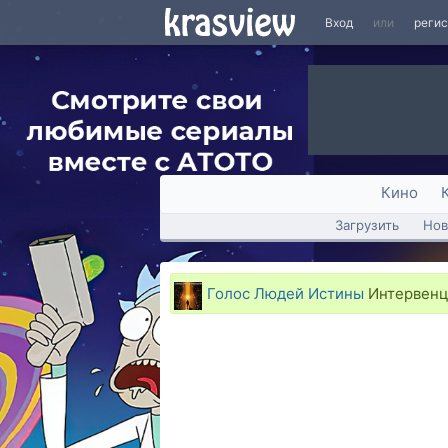
Вход
или
реги
Кино
Загрузить
Нов
Голос Людей Истины
Интервенци