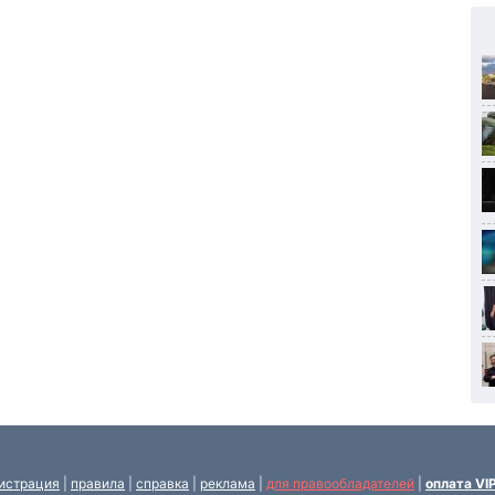
истрация
|
правила
|
справка
|
реклама
|
для правообладателей
|
оплата VI