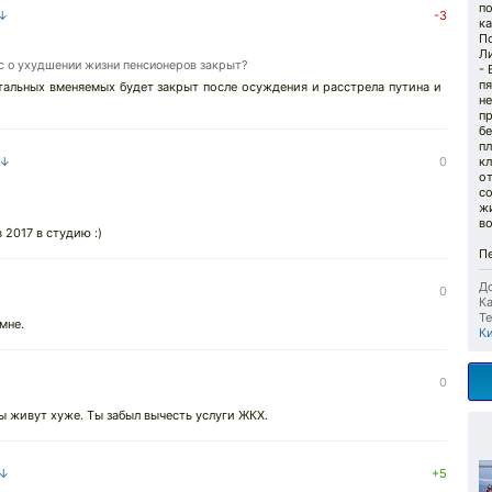
по
 ↓
-3
к
По
Л
ос о ухудшении жизни пенсионеров закрыт?
- 
п
тальных вменяемых будет закрыт после осуждения и расстрела путина и
не
п
бе
пл
 ↓
0
кл
от
с
ж
во
 2017 в студию :)
П
До
0
Ка
Те
мне.
К
0
ы живут хуже. Ты забыл вычесть услуги ЖКХ.
 ↓
+5