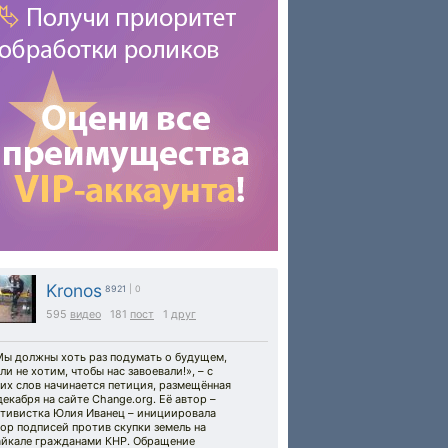
Kronos
8921
| 0
595
видео
181
пост
1
друг
Мы должны хоть раз подумать о будущем,
ли не хотим, чтобы нас завоевали!», – с
их слов начинается петиция, размещённая
декабря на сайте Change.org. Её автор –
ктивистка Юлия Иванец – инициировала
ор подписей против скупки земель на
айкале гражданами КНР. Обращение