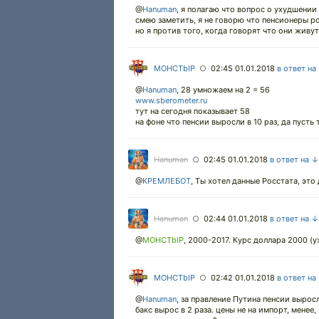
@
Hanuman
,
я полагаю что вопрос о ухудшении
смею заметить, я не говорю что пенсионеры р
но я против того, когда говорят что они живут
MOHCTbIP
02:45 01.01.2018
в ответ на
○
@
Hanuman
,
28 умножаем на 2 = 56
www.sberometer.ru
тут на сегодня показывает 58
на фоне что пенсии выросли в 10 раз, да пусть
Hanuman
02:45 01.01.2018
в ответ на ↓
○
@
КРЕМЛЕБОТ
,
Ты хотел данные Росстата, это 
Hanuman
02:44 01.01.2018
в ответ на ↓
○
@
MOHCTbIP
,
2000-2017. Курс доллара 2000 (у
MOHCTbIP
02:42 01.01.2018
в ответ на
○
@
Hanuman
,
за правление Путина пенсии выросли
бакс вырос в 2 раза. цены не на импорт, менее, 