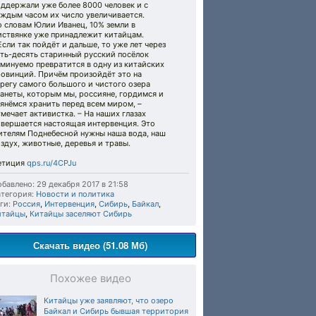
ддержали уже более 8000 человек и с
аждым часом их число увеличивается.
 словам Юлии Иванец, 10% земли в
иствянке уже принадлежит китайцам.
Если так пойдёт и дальше, то уже лет через
ять-десять старинный русский посёлок
минуемо превратится в одну из китайских
ровинций. Причём произойдёт это на
регу самого большого и чистого озера
анеты, которым мы, россияне, гордимся и
янёмся хранить перед всем миром, –
мечает активистка. – На наших глазах
овершается настоящая интервенция. Это
ителям Поднебесной нужны наша вода, наш
здух, животные, деревья и травы.
етиция
qps.ru/4CPJu
бавлено: 29 декабря 2017 в 21:58
тегория:
Новости и политика
ги:
Россия
,
Интервенция
,
Сибирь
,
Байкал
,
итайцы
,
Китайцы заселяют Сибирь
Скачать видео (51.08 Мб)
Похожее видео
Китайцы уже заявляют, что озеро
Байкал и Сибирь бывшая территория