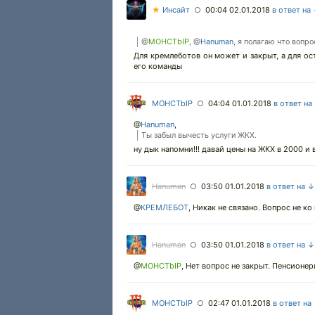
★
Инсайт
00:04 02.01.2018
в ответ на
○
@
MOHCTbIP
, @
Hanuman
, я полагаю что вопр
Для кремлеботов он может и закрыт, а для ос
его команды
MOHCTbIP
04:04 01.01.2018
в ответ на
○
@
Hanuman
,
Ты забыл вычесть услуги ЖКХ.
ну дык напомни!!! давай цены на ЖКХ в 2000 и в
Hanuman
03:50 01.01.2018
в ответ на ↓
○
@
КРЕМЛЕБОТ
,
Никак не связано. Вопрос не ко 
Hanuman
03:50 01.01.2018
в ответ на ↓
○
@
MOHCTbIP
,
Нет вопрос не закрыт. Пенсионер
MOHCTbIP
02:47 01.01.2018
в ответ на
○