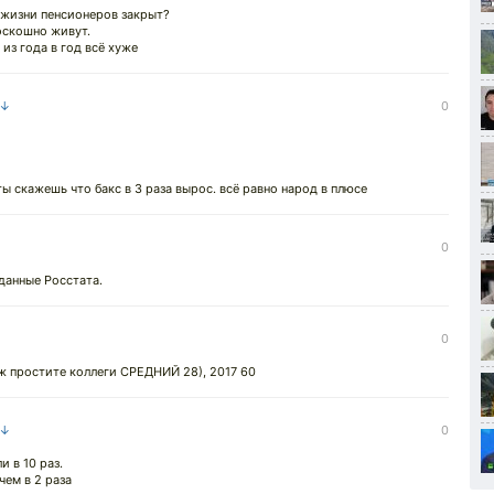
 жизни пенсионеров закрыт?
оскошно живут.
 из года в год всё хуже
 ↓
0
 ты скажешь что бакс в 3 раза вырос. всё равно народ в плюсе
0
данные Росстата.
0
ж простите коллеги СРЕДНИЙ 28), 2017 60
 ↓
0
 в 10 раз.
чем в 2 раза