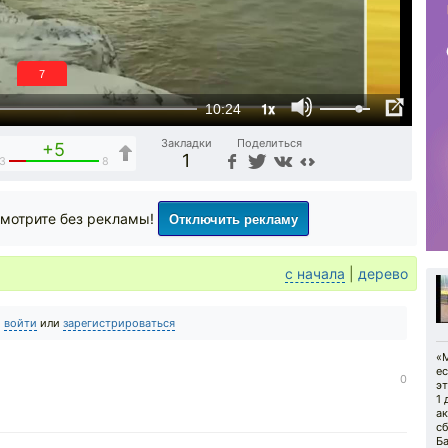
6
1x
10:24
Закладки
Поделиться
+5
1
3
8
Отключить рекламу
мотрите без рекламы!
с начала
|
дерево
о
войти
или
зарегистрироваться
«
ес
0
эт
1 
а
сб
Б