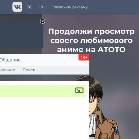
18+
Отключить рекламу
18+
Общение
тренное
Поиск