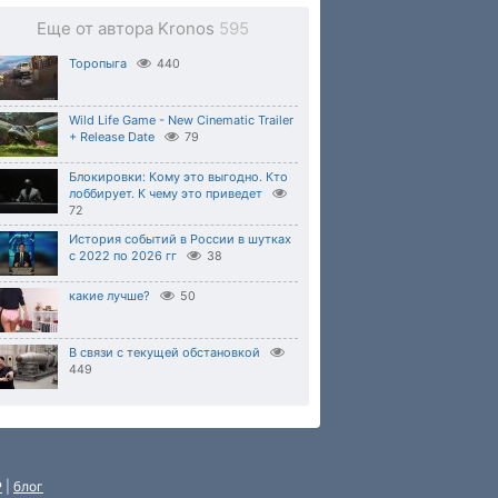
Еще от автора Kronos
595
Торопыга
440
Wild Life Game - New Cinematic Trailer
+ Release Date
79
Блокировки: Кому это выгодно. Кто
лоббирует. К чему это приведет
72
История событий в России в шутках
с 2022 по 2026 гг
38
какие лучше?
50
В связи с текущей обстановкой
449
P
|
блог