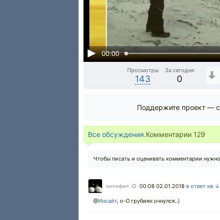
00:00
Просмотры
За сегодня
143
0
Поддержите проект — с
Все обсуждения.
Комментарии
129
Чтобы писать и оценивать комментарии нужн
котофил
00:08 02.01.2018
в ответ на ↓
○
@
Инсайт
,
о-О грубиян очнулся..)