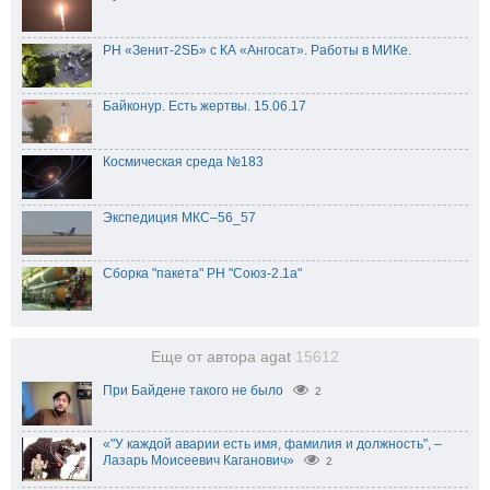
РН «Зенит-2SБ» с КА «Ангосат». Работы в МИКе.
Байконур. Есть жертвы. 15.06.17
Космическая среда №183
Экспедиция МКС–56_57
Сборка "пакета" РН "Союз-2.1а"
Еще от автора agat
15612
При Байдене такого не было
2
«"У каждой аварии есть имя, фамилия и должность", –
Лазарь Моисеевич Каганович»
2