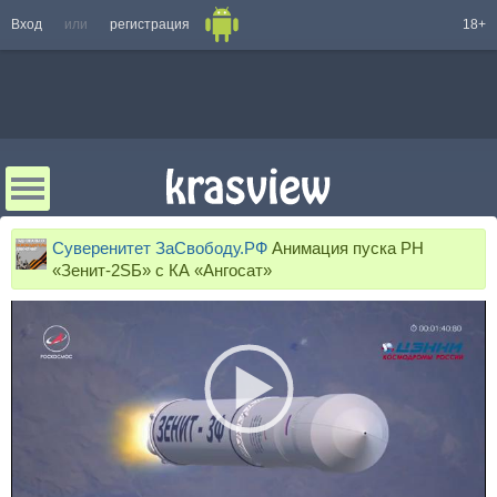
Вход
или
регистрация
18+
Суверенитет ЗаСвободу.РФ
Анимация пуска РН
«Зенит-2SБ» с КА «Ангосат»