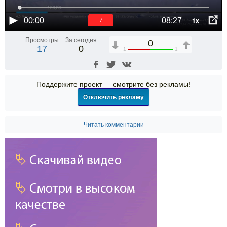
1x
00:00
08:27
6
Просмотры
За сегодня
0
17
0
1
1
Поддержите проект — смотрите без рекламы!
Отключить рекламу
Читать комментарии