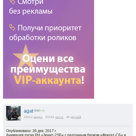
agat
25482
|
+1
15612
видео
20104
поста
45
друзей
Опубликовано: 26 дек. 2017 г.
Анимация пуска РН «Зенит-2SБ» с разгонным блоком «Фрегат-СБ» и