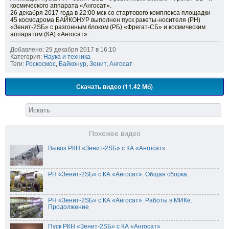
космического аппарата «Ангосат».
26 декабря 2017 года в 22:00 мск со стартового комплекса площадки
45 космодрома БАЙКОНУР выполнен пуск ракеты-носителя (РН)
«Зенит-2SБ» с разгонным блоком (РБ) «Фрегат-СБ» и космическим
аппаратом (КА) «Ангосат».
Добавлено: 29 декабря 2017 в 16:10
Категория:
Наука и техника
Теги:
Роскосмос
,
Байконур
,
Зенит
,
Ангосат
Скачать видео (11.42 Мб)
Похожее видео
Вывоз РКН «Зенит-2SБ» с КА «Ангосат»
РН «Зенит-2SБ» с КА «Ангосат». Общая сборка.
РН «Зенит-2SБ» с КА «Ангосат». Работы в МИКе.
Продолжение
Пуск РКН «Зенит-2SБ» с КА «Ангосат»