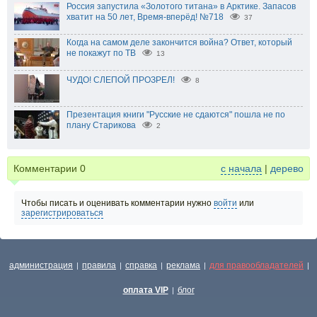
Россия запустила «Золотого титана» в Арктике. Запасов
хватит на 50 лет, Время-вперёд! №718
37
Когда на самом деле закончится война? Ответ, который
не покажут по ТВ
13
ЧУДО! СЛЕПОЙ ПРОЗРЕЛ!
8
Презентация книги "Русские не сдаются" пошла не по
плану Старикова
2
Комментарии
0
с начала
|
дерево
Чтобы писать и оценивать комментарии нужно
войти
или
зарегистрироваться
администрация
правила
справка
реклама
для правообладателей
|
|
|
|
|
оплата VIP
блог
|