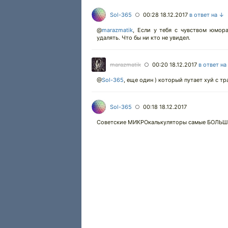
Sol-365
00:28 18.12.2017
в ответ на ↓
○
@
marazmatik
,
Если у тебя с чувством юмор
удалять. Что бы ни кто не увидел.
marazmatik
00:20 18.12.2017
в ответ на
○
@
Sol-365
,
еще один ) который путает хуй с тр
Sol-365
00:18 18.12.2017
○
Советские МИКРОкалькуляторы самые БОЛЬШИЕ