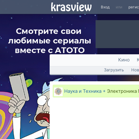
Вход
или
реги
Кино
Загрузить
Нов
Наука и Техника +
Электроника 