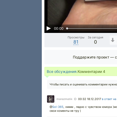
00:00
Просмотры
За сегодня
81
0
Поддержите проект — с
Все обсуждения.
Комментарии
4
Чтобы писать и оценивать комментарии нужн
marazmatik
00:32 18.12.2017
в ответ на
○
@
Sol-365
,
хммм , ладно с чувством юмора )мож
свои коменты не тру )