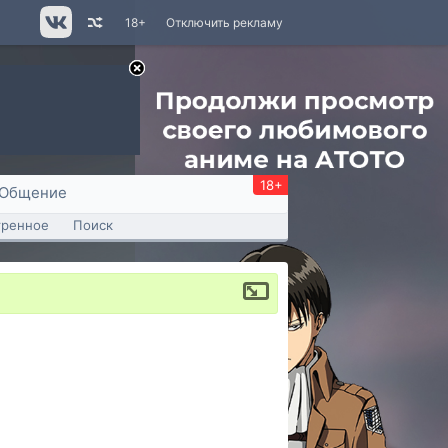
18+
Отключить рекламу
18+
Общение
тренное
Поиск