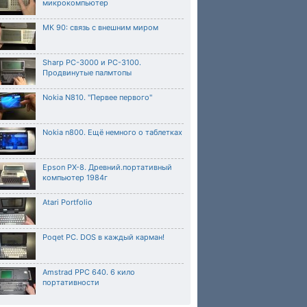
микрокомпьютер
МК 90: связь с внешним миром
Sharp PC-3000 и PC-3100.
Продвинутые палмтопы
Nokia N810. "Первее первого"
Nokia n800. Ещё немного о таблетках
Epson PX-8. Древний.портативный
компьютер 1984г
Atari Portfolio
Poqet PC. DOS в каждый карман!
Amstrad PPC 640. 6 кило
портативности