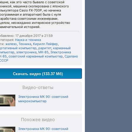
ешне, как это часто бывало с советской
хникой, машинка скопирована с японского
лькулятора Casio FX-700P, но начинка
рограммная и аппаратная) была с нуля
азработана советскими инженерами.
 целом, неожиданно интересное устройство
замечательной историей.
бавлено: 17 декабря 2017 в 21:59
тегория:
Наука и техника
ги:
железо
,
Техника
,
Кирилл Лейфер
,
ортативный компьютер
,
раритет
,
карманный
омпьютер
,
электроника
,
МК-85
,
Электроника
К-85
,
советский карманный компьютер
,
Сделано
 СССР
Скачать видео (133.37 Мб)
Видео-ответы
Электроника МК 90: советский
микрокомпьютер
Похожее видео
Электроника МК 90: советский