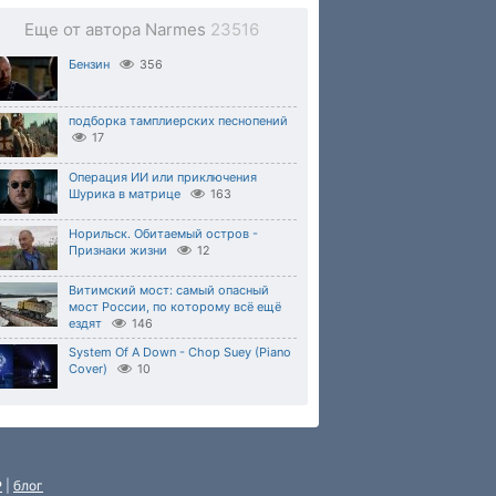
Еще от автора Narmes
23516
Бензин
356
подборка тамплиерских песнопений
17
Операция ИИ или приключения
Шурика в матрице
163
Норильск. Обитаемый остров -
Признаки жизни
12
Витимский мост: самый опасный
мост России, по которому всё ещё
ездят
146
System Of A Down - Chop Suey (Piano
Cover)
10
P
|
блог