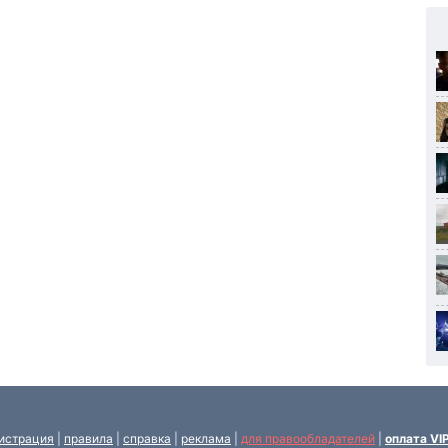
истрация
|
правила
|
справка
|
реклама
|
для правообладателей
|
оплата VI