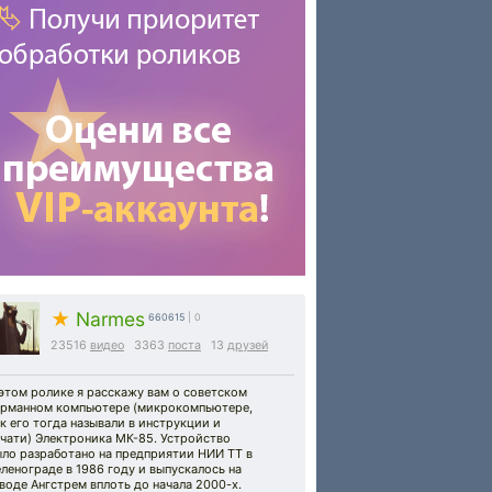
★
Narmes
660615
| 0
23516
видео
3363
поста
13
друзей
этом ролике я расскажу вам о советском
арманном компьютере (микрокомпьютере,
к его тогда называли в инструкции и
чати) Электроника МК-85. Устройство
ыло разработано на предприятии НИИ ТТ в
ленограде в 1986 году и выпускалось на
воде Ангстрем вплоть до начала 2000-х.