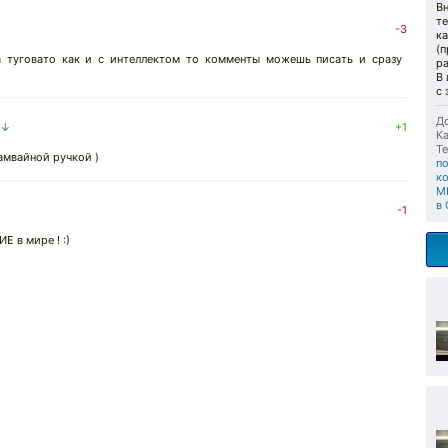
Вн
те
-3
ка
(п
а туговато как и с интеллектом то комменты можешь писать и сразу
р
В
с 
До
 ↓
+1
Ка
Те
амвайной ручкой )
п
к
М
в
-1
 в мире ! :)