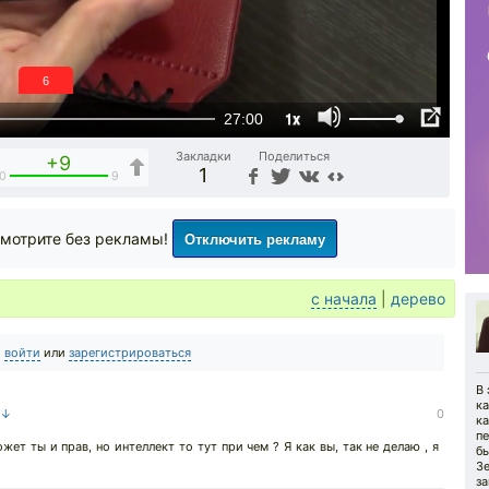
5
1x
27:00
Закладки
Поделиться
+9
1
0
9
Отключить рекламу
мотрите без рекламы!
с начала
|
дерево
о
войти
или
зарегистрироваться
В 
к
 ↓
0
ка
пе
ет ты и прав, но интеллект то тут при чем ? Я как вы, так не делаю , я
б
Зе
за