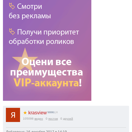
★
krasview
500061
| 0
105098
видео
0
постов
0
друзей