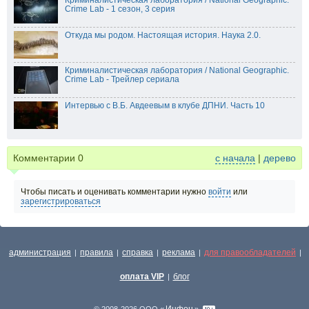
Криминалистическая лаборатория / National Geographic.
Crime Lab - 1 сезон, 3 серия
Откуда мы родом. Настоящая история. Наука 2.0.
Криминалистическая лаборатория / National Geographic.
Crime Lab - Трейлер сериала
Интервью с В.Б. Авдеевым в клубе ДПНИ. Часть 10
Комментарии
0
с начала
|
дерево
Чтобы писать и оценивать комментарии нужно
войти
или
зарегистрироваться
администрация
правила
справка
реклама
для правообладателей
|
|
|
|
|
оплата VIP
блог
|