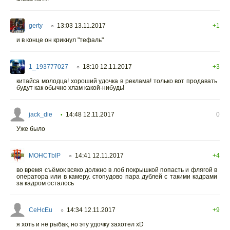
gerty
13:03 13.11.2017
+1
○
и в конце он крикнул "тефаль"
1_193777027
18:10 12.11.2017
+3
○
китайса молодца! хороший удочка в реклама! только вот продавать
будут как обычно хлам какой-нибудь!
jack_die
14:48 12.11.2017
0
•
Уже было
MOHCTbIP
14:41 12.11.2017
+4
○
во время съёмок всяко должно в лоб покрышкой попасть и флягой в
оператора или в камеру. стопудово пара дублей с такими кадрами
за кадром осталось
CeHcEu
14:34 12.11.2017
+9
○
я хоть и не рыбак, но эту удочку захотел xD