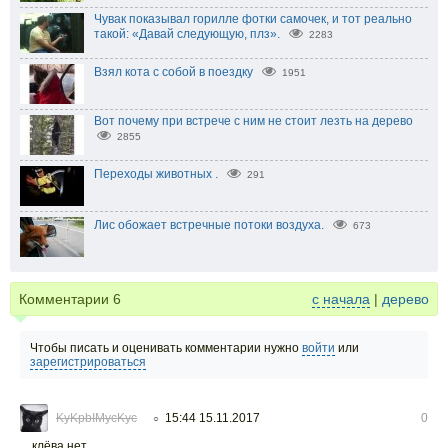
Чувак показывал горилле фотки самочек, и тот реально
такой: «Давай следующую, плз».
2283
Взял кота с собой в поездку
1951
Вот почему при встрече с ним не стоит лезть на дерево
2855
Переходы животных .
291
Лис обожает встречные потоки воздуха.
673
Комментарии
6
с начала
|
дерево
Чтобы писать и оценивать комментарии нужно
войти
или
зарегистрироваться
KyKpbIMycKyc
15:44 15.11.2017
0
○
клёва нет...