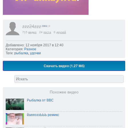
zzz24zzz
23811
| 0
715
видео
24
поста
0
друзей
Добавлено: 12 ноября 2017 в 12:40
Категория:
Разное
Теги:
рыбалка
,
удочки
Скачать видео (1.27 Мб)
Похожее видео
Рыбалка от BBC
йаяязззЬЬЬ ремикс