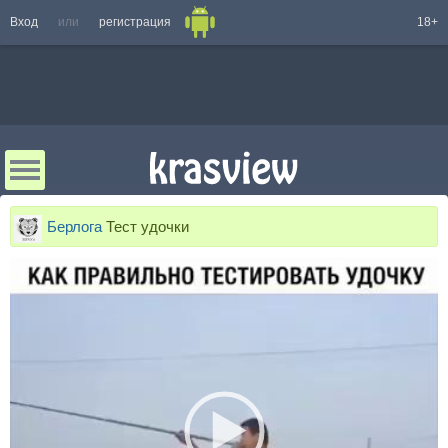
Вход
или
регистрация
18+
Берлога
Тест удочки