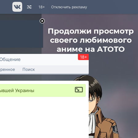
18+
Отключить рекламу
18+
Общение
тренное
Поиск
бывшей Украины