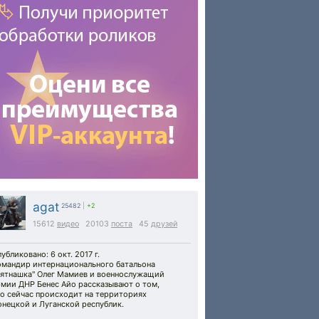
agat
25482
|
+2
15612
видео
20103
поста
45
друзей
убликовано: 6 окт. 2017 г.
омандир интернационального батальона
Пятнашка" Олег Мамиев и военнослужащий
рмии ДНР Бенес Айо рассказывают о том,
то сейчас происходит на территориях
нецкой и Луганской республик.