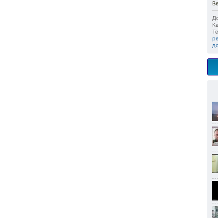
В
До
Ка
Те
р
д