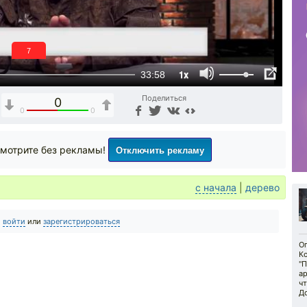
6
1x
33:58
Поделиться
0
0
0
Отключить рекламу
мотрите без рекламы!
с начала
|
дерево
о
войти
или
зарегистрироваться
Оп
К
"
а
ч
До