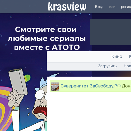
Вход
или
реги
Кино
Загрузить
Нов
Суверенитет ЗаСвободу.РФ
Доне