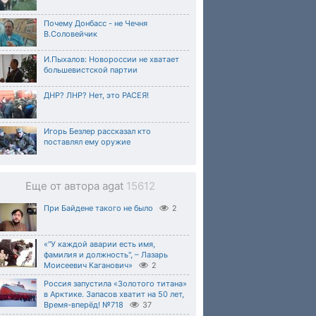
Почему Донбасс - не Чечня
В.Соловейчик
И.Пыхалов: Новороссии не хватает
большевистской партии
ДНР? ЛНР? Нет, это РАСЕЯ!
Игорь Безлер рассказал кто
поставлял ему оружие
Еще от автора agat
15612
При Байдене такого не было
2
«"У каждой аварии есть имя,
фамилия и должность", – Лазарь
Моисеевич Каганович»
2
Россия запустила «Золотого титана»
в Арктике. Запасов хватит на 50 лет,
Время-вперёд! №718
37