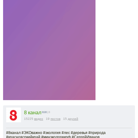
8 канал
9100
| 0
15225
видео
19
постов
15
друзей
#8канал #ЭКОважно #экология #лес #деревья #природа
#красноясркийкрай #минэкологиирф #СергейИванов