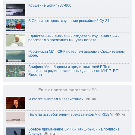
Крушение Боинг 737-800
В Сирии потерпел крушение российский Су-24.
Единственный выживший свидетель крушения Як-42
рассказал о последних минутах полета.
Российский МИГ-29-К потерпел аварию в Средиземном
море.
Брифинг Минобороны и представителей ВПК о
первичных радиолокационных данных по MH17. RT
Russian.
Еще от автора marazmatik
50
И кто же выиграл в Казахстане?
98
Полеты истребителей-перехватчиков МиГ-31БМ
78
Боевое применение ЗРПК «Панцирь-С» на полигоне
Ашулук
134