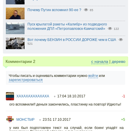
Почему Путин вспомнил 90-ее ?
65
Пуск крылатой ракеты «Калибр» из подводного
положения ДПЛ «Петропавловск-Камчатский»
122
Вот почему БЕНЗИН в РОССИИ ДОРОЖЕ чем в США
521
Комментарии
2
с начала
|
дерево
Чтобы писать и оценивать комментарии нужно
войти
или
зарегистрироваться
XAXAXAXAXAXAXA
17:04 18.10.2017
-1
○
ого вспомнили!! деньги закончились, пластинку на повтор! Идиоты!
MOHCTbIP
23:51 17.10.2017
+5
○
у них был подготовлен текст на случай, если боинг упадёт на