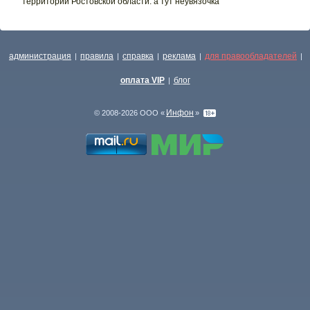
территории Ростовской области. а тут неувязочка
администрация
правила
справка
реклама
для правообладателей
|
|
|
|
|
оплата VIP
блог
|
Инфон
© 2008-2026 ООО «
»