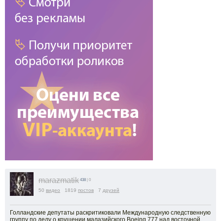
marazmatik
438
| 0
50
видео
1819
постов
7
друзей
Голландские депутаты раскритиковали Международную следственную
группу по делу о крушении малазийского Boeing 777 над восточной