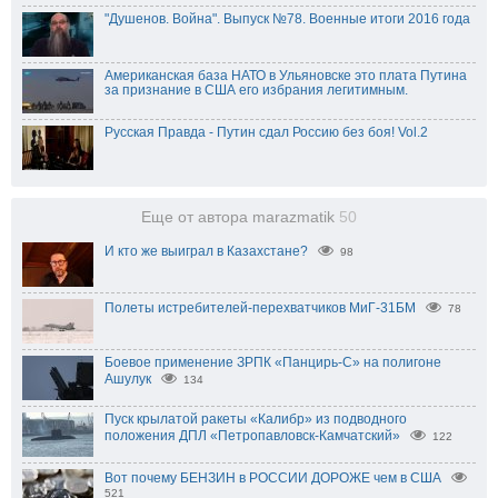
"Душенов. Война". Выпуск №78. Военные итоги 2016 года
Американская база НАТО в Ульяновске это плата Путина
за признание в США его избрания легитимным.
Русская Правда - Путин сдал Россию без боя! Vol.2
Еще от автора marazmatik
50
И кто же выиграл в Казахстане?
98
Полеты истребителей-перехватчиков МиГ-31БМ
78
Боевое применение ЗРПК «Панцирь-С» на полигоне
Ашулук
134
Пуск крылатой ракеты «Калибр» из подводного
положения ДПЛ «Петропавловск-Камчатский»
122
Вот почему БЕНЗИН в РОССИИ ДОРОЖЕ чем в США
521