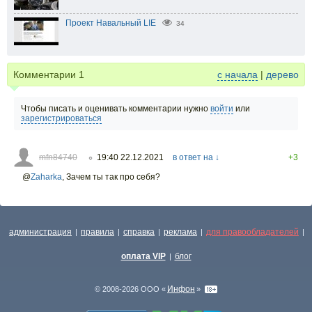
Проект Навальный LIE
34
Комментарии
1
с начала
|
дерево
Чтобы писать и оценивать комментарии нужно
войти
или
зарегистрироваться
mfn84740
19:40 22.12.2021
в ответ на ↓
+3
○
@
Zaharka
,
Зачем ты так про себя?
администрация
правила
справка
реклама
для правообладателей
|
|
|
|
|
оплата VIP
блог
|
Инфон
© 2008-2026 ООО «
»