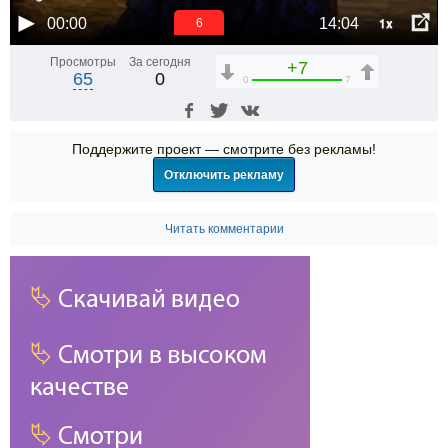
1x
00:00
14:04
6
Просмотры
За сегодня
+7
65
0
0
7
Поддержите проект — смотрите без рекламы!
Отключить рекламу
Читать комментарии