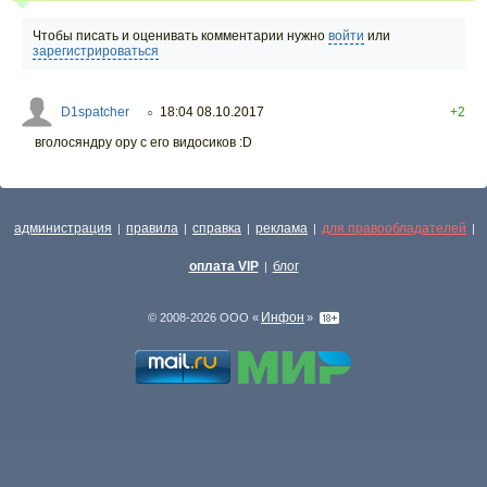
Чтобы писать и оценивать комментарии нужно
войти
или
зарегистрироваться
D1spatcher
18:04 08.10.2017
+2
○
вголосяндру ору с его видосиков :D
администрация
правила
справка
реклама
для правообладателей
|
|
|
|
|
оплата VIP
блог
|
Инфон
© 2008-2026 ООО «
»