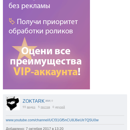
ZOKTARK
1614
| 0
55
видео
5
постов
0
друзей
www.youtube.com/channel/UCf31Gf5nCU8J6eUlr7QSU0w
Добавлено: 7 октября 2017 в 13:20