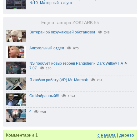
№10_Матерный выпуск
Еще от автора ZOKTARK
55
Ветеран об окружающей обстановки
248
Алкогольный отдел
675
NS пробует новых героев Pangolier и Dark Willow ПАТЧ
7.07
160
Я люблю работу (VR) Mr. Marmok
261
Он Избранный!!!
1594
^
250
Комментарии
1
с начала
|
дерево