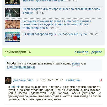
Украины Эрдоган чуть не уснул.
170
Люди сходят с ума от страха! Мост со стеклянным полом
в Китае.
563
Западная коалиция во главе с США резко снизила
интенсивность ударов по террористам ИГИЛ на
территории Ирака.
101
В Сирии потерпел крушение российский Су-24.
353
Комментарии
14
с начала
|
дерево
Чтобы писать и оценивать комментарии нужно
войти
или
зарегистрироваться
джедайкиллер
00:16 07.10.2017
в ответ на ↓
-1
○
@
realrett
,
потом ты очнёшся, а парады с твоими детями проводить
будут, а за сопротвление, арест) Это окно овертона, называется.
Война всегда надвигается. Ведь царская Россия уже себе не
принадлежала, назанималалась тупая. Ростовщики всегда за своим
приходят. Не к тебе, дык к твоим детям.