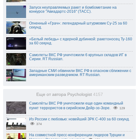
Запуск неуправляемых ракет и бомбометание на
конкурсе "Авиадартс-2016" (ТАСС).
Огненный «Грач»: легендарный штурмовик Су-25 за 60
секунд.
«Белый лебедь» с ядерной дубинкой: ракетоносец Ту-160
за 60 секунд.
Самолеты ВКС РФ уничтожили 6 крупных складов ИГ в
Сирии. RT Russian.
Западные СМИ обвинили ВКС РФ в опасном сближении с
американским разведчиком. RT Russian.
Еще от автора Psychologist
4157
Самолёты ВКС РФ уничтожили еще один командный
пункт террористов в сирийском Дейр-эз-Зоре.
129
Из России с любовью: новейший ЗРК С-400 за 60 секунд.
374
На совместной пресс-конференции лидеров Турции и