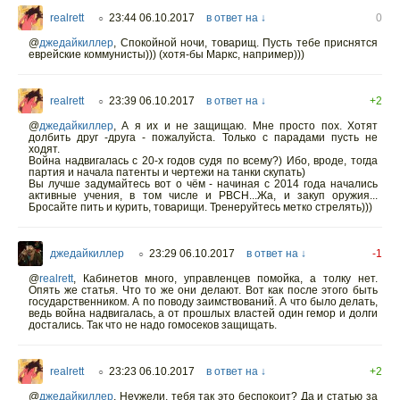
realrett
23:44 06.10.2017
в ответ на ↓
0
○
@
джедайкиллер
,
Спокойной ночи, товарищ. Пусть тебе приснятся
еврейские коммунисты))) (хотя-бы Маркс, например)))
realrett
23:39 06.10.2017
в ответ на ↓
+2
○
@
джедайкиллер
,
А я их и не защищаю. Мне просто пох. Хотят
долбить друг -друга - пожалуйста. Только с парадами пусть не
ходят.
Война надвигалась с 20-х годов судя по всему?) Ибо, вроде, тогда
партия и начала патенты и чертежи на танки скупать)
Вы лучше задумайтесь вот о чём - начиная с 2014 года начались
активные учения, в том числе и РВСН...Жа, и закуп оружия...
Бросайте пить и курить, товарищи. Тренеруйтесь метко стрелять)))
джедайкиллер
23:29 06.10.2017
в ответ на ↓
-1
○
@
realrett
,
Кабинетов много, управленцев помойка, а толку нет.
Опять же статья. Что то же они делают. Вот как после этого быть
государственником. А по поводу заимствований. А что было делать,
ведь война надвигалась, а от прошлых властей один гемор и долги
достались. Так что не надо гомосеков защищать.
realrett
23:23 06.10.2017
в ответ на ↓
+2
○
@
джедайкиллер
,
Неужели, тебя так это беспокоит? Да и статью за