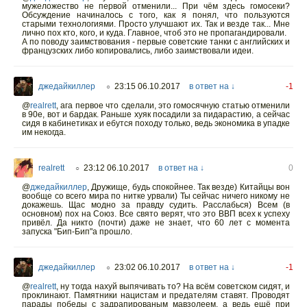
мужеложество не первой отменили... При чём здесь гомосеки?
Обсуждение начиналось с того, как я понял, что пользуются
старыми технологиями. Просто улучшают их. Так и везде так... Мне
лично пох кто, кого, и куда. Главное, чтоб это не пропагандировали.
А по поводу заимствования - первые советские танки с английских и
французских либо копировались, либо заимствовали идеи.
джедайкиллер
23:15 06.10.2017
в ответ на ↓
-1
○
@
realrett
,
ага первое что сделали, это гомосячную статью отменили
в 90е, вот и бардак. Раньше хуяк посадили за пидарастию, а сейчас
сидя в кабинетиках и ебутся походу только, ведь экономика в упадке
им некогда.
realrett
23:12 06.10.2017
в ответ на ↓
0
○
@
джедайкиллер
,
Дружище, будь спокойнее. Так везде) Китайцы вон
вообще со всего мира по нитке урвали) Ты сейчас ничего никому не
докажешь. Щас модно за правду судить. Расслабься) Всем (в
основном) пох на Союз. Все свято верят, что это ВВП всех к успеху
привёл. Да никто (почти) даже не знает, что 60 лет с момента
запуска "Бип-Бип"а прошло.
джедайкиллер
23:02 06.10.2017
в ответ на ↓
-1
○
@
realrett
,
ну тогда нахуй выпячивать то? На всём советском сидят, и
проклинают. Памятники нацистам и предателям ставят. Проводят
парады победы с задрапированым мавзолеем, а ведь ещё при