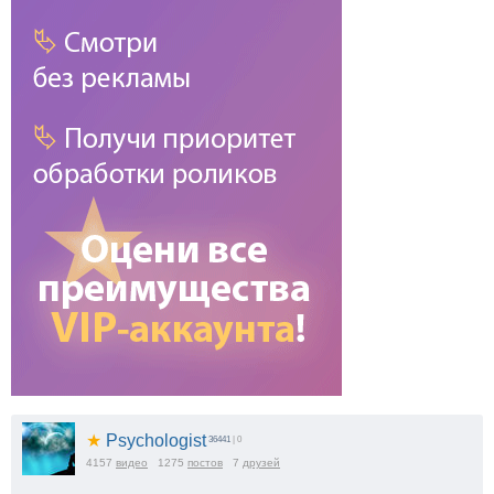
★
Psychologist
36441
| 0
4157
видео
1275
постов
7
друзей