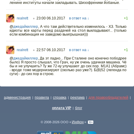
ленине институты начали закладывать. Шизофреники йобаные.
realrett
23:00 06.10.2017
в ответ на ↓
+1
○
@
джедайкиллер
,
А что там действительно изменилось - ХЗ. Только
идиоты все карты перед раздачей на стол выкладывают... (только
если комбинация не заведомо выигрышная)))
realrett
22:57 06.10.2017
в ответ на ↓
+1
○
@
джедайкиллер
,
Да эт ладно... При Сталине оно конечно пободрее
было) Я просто слышал, что Грач, ну уж очень удачная машина. Чё
бы и не улучшить? Ту же 72-ку улучшают до сих пор. М1А1 (Абрамс)
- вроде тоже модернизируют (сколько раз уже?). Б(B)52 (легенда по
сути) - до сих пор в строю.
администрация
правила
справка
реклама
для правообладателей
|
|
|
|
|
оплата VIP
блог
|
Инфон
© 2008-2026 ООО «
»