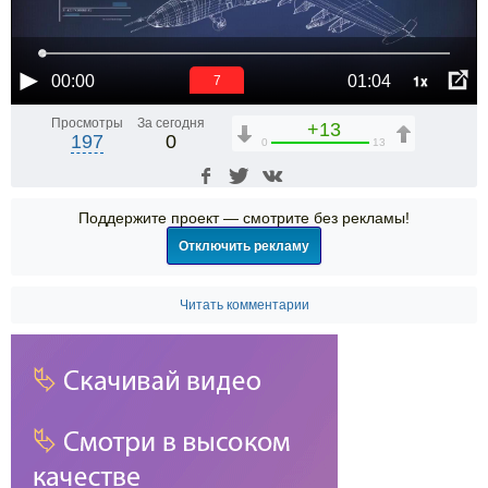
1x
00:00
01:04
6
Просмотры
За сегодня
+13
197
0
0
13
Поддержите проект — смотрите без рекламы!
Отключить рекламу
Читать комментарии