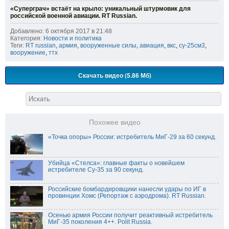
«Суперграч» встаёт на крыло: уникальный штурмовик для
российской военной авиации. RT Russian.
Добавлено: 6 октября 2017 в 21:48
Категория:
Новости и политика
Теги:
RT russian
,
армия
,
вооруженные силы
,
авиация
,
вкс
,
су-25см3
,
вооружение
,
ттх
Скачать видео (5.86 Мб)
Похожее видео
«Точка опоры» России: истребитель МиГ-29 за 60 секунд.
Убийца «Стелса»: главные факты о новейшем
истребителе Су-35 за 90 секунд.
Российские бомбардировщики нанесли удары по ИГ в
провинции Хомс (Репортаж с аэродрома). RT Russian.
Осенью армия России получит реактивный истребитель
МиГ-35 поколения 4++. Polit Russia.