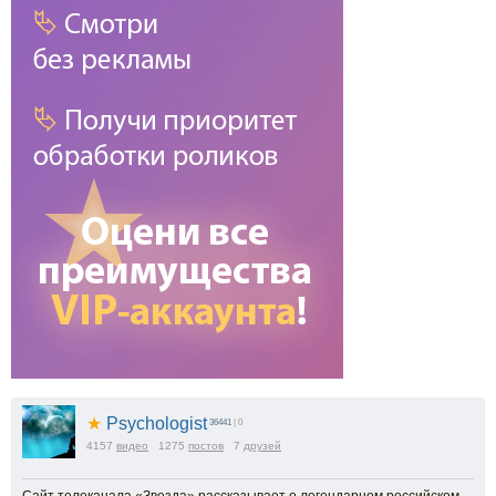
★
Psychologist
36441
| 0
4157
видео
1275
постов
7
друзей