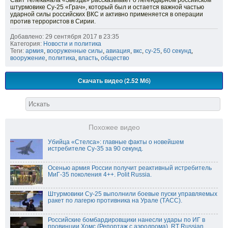
Сайт телеканала «Звезда» рассказывает о легендарном российском
штурмовике Су-25 «Грач», который был и остается важной частью
ударной силы российских ВКС и активно применяется в операции
против террористов в Сирии.
Добавлено: 29 сентября 2017 в 23:35
Категория:
Новости и политика
Теги:
армия
,
вооруженные силы
,
авиация
,
вкс
,
су-25
,
60 секунд
,
вооружение
,
политика
,
власть
,
общество
Скачать видео (2.52 Мб)
Похожее видео
Убийца «Стелса»: главные факты о новейшем
истребителе Су-35 за 90 секунд.
Осенью армия России получит реактивный истребитель
МиГ-35 поколения 4++. Polit Russia.
Штурмовики Су-25 выполнили боевые пуски управляемых
ракет по лагерю противника на Урале (ТАСС).
Российские бомбардировщики нанесли удары по ИГ в
провинции Хомс (Репортаж с аэродрома). RT Russian.