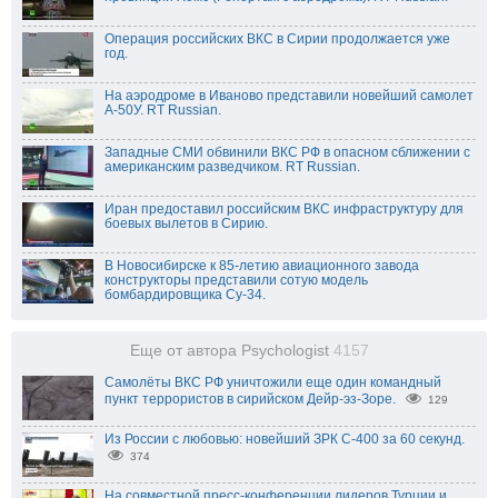
Операция российских ВКС в Сирии продолжается уже
год.
На аэродроме в Иваново представили новейший самолет
А-50У. RT Russian.
Западные СМИ обвинили ВКС РФ в опасном сближении с
американским разведчиком. RT Russian.
Иран предоставил российским ВКС инфраструктуру для
боевых вылетов в Сирию.
В Новосибирске к 85-летию авиационного завода
конструкторы представили сотую модель
бомбардировщика Су-34.
Еще от автора Psychologist
4157
Самолёты ВКС РФ уничтожили еще один командный
пункт террористов в сирийском Дейр-эз-Зоре.
129
Из России с любовью: новейший ЗРК С-400 за 60 секунд.
374
На совместной пресс-конференции лидеров Турции и