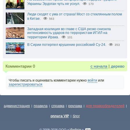
Украины Эрдоган чуть не уснул.
170
Люди сходят с ума от страха! Мост со стеклянным полом
в Китае.
563
Западная коалиция во главе с США резко снизила
интенсивность ударов по террористам ИГИЛ на
территории Ирака.
101
В Сирии потерпел крушение российский Су-24.
353
Комментарии
0
с начала
|
дерево
Чтобы писать и оценивать комментарии нужно
войти
или
зарегистрироваться
администрация
правила
справка
реклама
для правообладателей
|
|
|
|
|
оплата VIP
блог
|
Инфон
© 2008-2026 ООО «
»