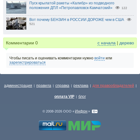
Пуск крылатой ракеты «Калибр» из подводного
положения ДПЛ «Петропавловск-Камчатский»
122
Вот почему БЕНЗИН в РОССИИ ДОРОЖЕ чем в США
521
Комментарии
0
с начала
|
дерево
Чтобы писать и оценивать комментарии нужно
войти
или
зарегистрироваться
администрация
правила
справка
реклама
для правообладателей
|
|
|
|
|
оплата VIP
блог
|
Инфон
© 2008-2026 ООО «
»