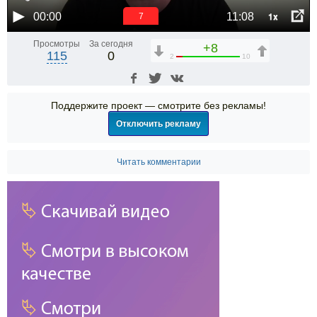
1x
00:00
11:08
7
Просмотры
За сегодня
+8
115
0
2
10
Поддержите проект — смотрите без рекламы!
Отключить рекламу
Читать комментарии