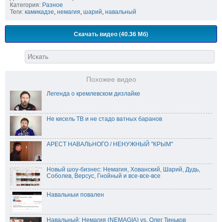
Категория:
Разное
Теги:
камикадзе
,
немагия
,
шарий
,
навальный
Скачать видео (40.36 Мб)
Похожее видео
Легенда о кремлевском дизлайке
Не кисель ТВ и не стадо ватных баранов
АРЕСТ НАВАЛЬНОГО / НЕНУЖНЫЙ "КРЫМ"
Новый шоу-бизнес: Немагия, Хованский, Шарий, Дудь,
Соболев, Версус, Гнойный и все-все-все
Навальныи повален
Навальный: Немагия (NEMAGIA) vs. Олег Тиньков