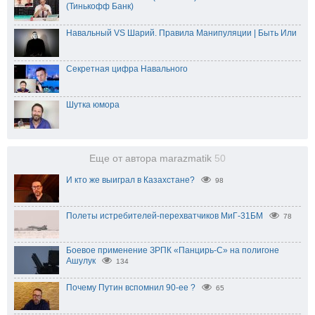
(Тинькофф Банк)
Навальный VS Шарий. Правила Манипуляции | Быть Или
Секретная цифра Навального
Шутка юмора
Еще от автора marazmatik
50
И кто же выиграл в Казахстане?
98
Полеты истребителей-перехватчиков МиГ-31БМ
78
Боевое применение ЗРПК «Панцирь-С» на полигоне
Ашулук
134
Почему Путин вспомнил 90-ее ?
65