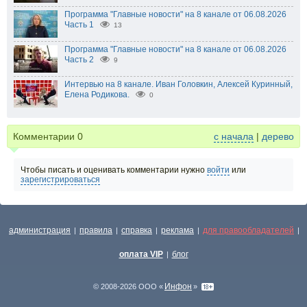
Программа "Главные новости" на 8 канале от 06.08.2026
Часть 1
13
Программа "Главные новости" на 8 канале от 06.08.2026
Часть 2
9
Интервью на 8 канале. Иван Головкин, Алексей Куринный,
Елена Родикова.
0
Комментарии
0
с начала
|
дерево
Чтобы писать и оценивать комментарии нужно
войти
или
зарегистрироваться
администрация
правила
справка
реклама
для правообладателей
|
|
|
|
|
оплата VIP
блог
|
Инфон
© 2008-2026 ООО «
»