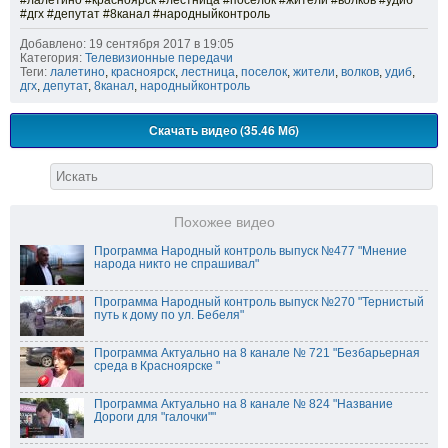
#лалетино #красноярск #лестница #поселок #жители #волков #удиб
#дгх #депутат #8канал #народныйконтроль
Добавлено: 19 сентября 2017 в 19:05
Категория:
Телевизионные передачи
Теги:
лалетино
,
красноярск
,
лестница
,
поселок
,
жители
,
волков
,
удиб
,
дгх
,
депутат
,
8канал
,
народныйконтроль
Скачать видео (35.46 Мб)
Похожее видео
Программа Народный контроль выпуск №477 "Мнение
народа никто не спрашивал"
Программа Народный контроль выпуск №270 "Тернистый
путь к дому по ул. Бебеля"
Программа Актуально на 8 канале № 721 "Безбарьерная
среда в Красноярске "
Программа Актуально на 8 канале № 824 "Название
Дороги для "галочки""