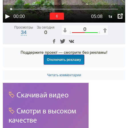
1x
00:00
05:08
6
Просмотры
За сегодня
0
34
0
1
1
Поддержите проект — смотрите без рекламы!
Отключить рекламу
Читать комментарии