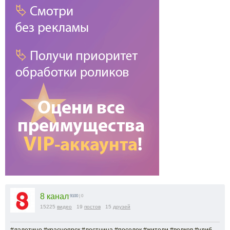
8 канал
9100
| 0
15225
видео
19
постов
15
друзей