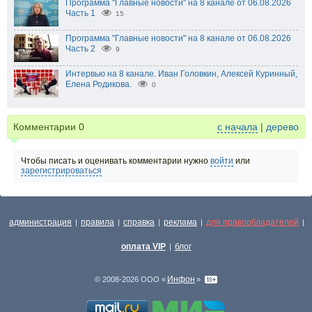
Программа "Главные новости" на 8 канале от 06.08.2026
Часть 1
15
Программа "Главные новости" на 8 канале от 06.08.2026
Часть 2
9
Интервью на 8 канале. Иван Головкин, Алексей Куринный,
Елена Родикова.
0
Комментарии
0
с начала
|
дерево
Чтобы писать и оценивать комментарии нужно
войти
или
зарегистрироваться
администрация
правила
справка
реклама
для правообладателей
|
|
|
|
|
оплата VIP
блог
|
Инфон
© 2008-2026 ООО «
»