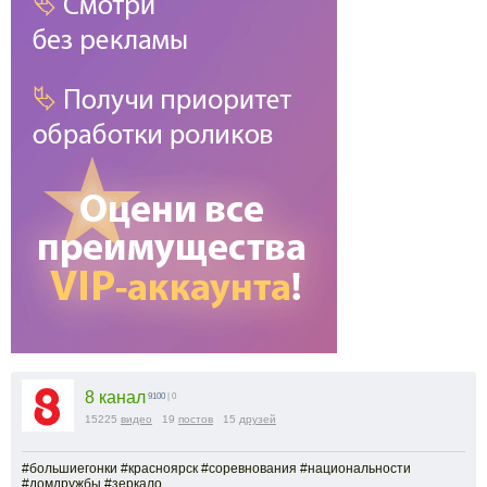
8 канал
9100
| 0
15225
видео
19
постов
15
друзей
#большиегонки #красноярск #соревнования #национальности
#домдружбы #зеркало