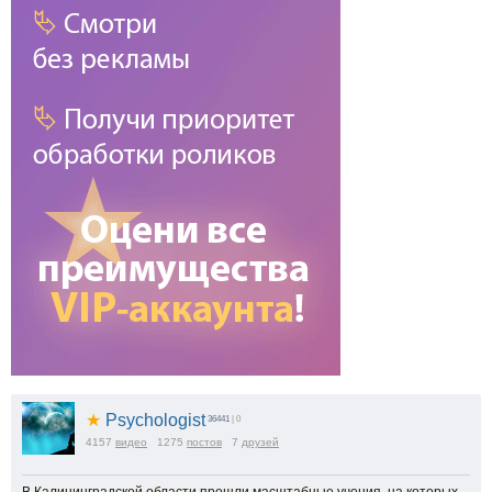
★
Psychologist
36441
| 0
4157
видео
1275
постов
7
друзей