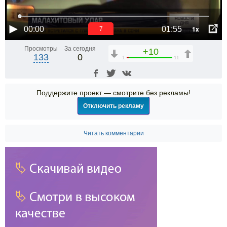
1x
00:00
01:55
6
Просмотры
За сегодня
+10
133
0
1
11
Поддержите проект — смотрите без рекламы!
Отключить рекламу
Читать комментарии