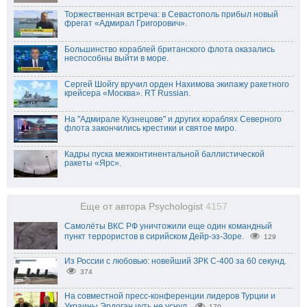
Торжественная встреча: в Севастополь прибыл новый
фрегат «Адмирал Григорович».
Большинство кораблей британского флота оказались
неспособны выйти в море.
Сергей Шойгу вручил орден Нахимова экипажу ракетного
крейсера «Москва». RT Russian.
На "Адмирале Кузнецове" и других кораблях Северного
флота закончились крестики и святое миро.
Кадры пуска межконтинентальной баллистической
ракеты «Ярс».
Еще от автора Psychologist
4157
Самолёты ВКС РФ уничтожили еще один командный
пункт террористов в сирийском Дейр-эз-Зоре.
129
Из России с любовью: новейший ЗРК С-400 за 60 секунд.
374
На совместной пресс-конференции лидеров Турции и
Украины Эрдоган чуть не уснул.
170