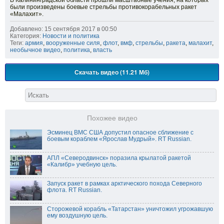
В Калининградской области прошли масштабные учения, на которых
были произведены боевые стрельбы противокорабельных ракет
«Малахит».
Добавлено: 15 сентября 2017 в 00:50
Категория:
Новости и политика
Теги:
армия
,
вооруженные силя
,
флот
,
вмф
,
стрельбы
,
ракета
,
малахит
,
необычное видео
,
политика
,
власть
Скачать видео (11.21 Мб)
Похожее видео
Эсминец ВМС США допустил опасное сближение с
боевым кораблем «Ярослав Мудрый». RT Russian.
АПЛ «Северодвинск» поразила крылатой ракетой
«Калибр» учебную цель.
Запуск ракет в рамках арктического похода Северного
флота. RT Russian.
Сторожевой корабль «Татарстан» уничтожил угрожавшую
ему воздушную цель.