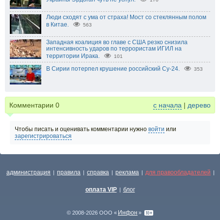
Люди сходят с ума от страха! Мост со стеклянным полом
в Китае.
563
Западная коалиция во главе с США резко снизила
интенсивность ударов по террористам ИГИЛ на
территории Ирака.
101
В Сирии потерпел крушение российский Су-24.
353
Комментарии
0
с начала
|
дерево
Чтобы писать и оценивать комментарии нужно
войти
или
зарегистрироваться
администрация
правила
справка
реклама
для правообладателей
|
|
|
|
|
оплата VIP
блог
|
Инфон
© 2008-2026 ООО «
»