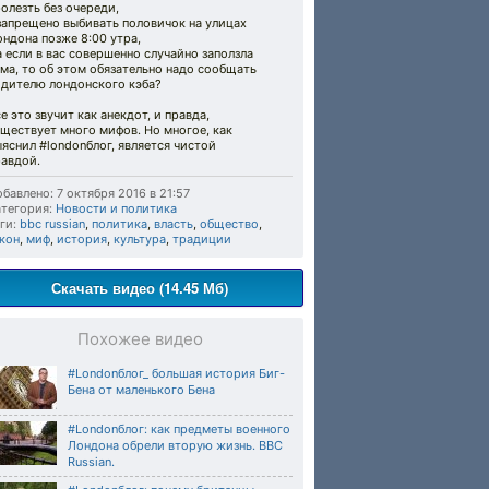
олезть без очереди,
запрещено выбивать половичок на улицах
ндона позже 8:00 утра,
а если в вас совершенно случайно заползла
ма, то об этом обязательно надо сообщать
одителю лондонского кэба?
е это звучит как анекдот, и правда,
ществует много мифов. Но многое, как
яснил #londonблог, является чистой
равдой.
бавлено: 7 октября 2016 в 21:57
тегория:
Новости и политика
ги:
bbc russian
,
политика
,
власть
,
общество
,
кон
,
миф
,
история
,
культура
,
традиции
Скачать видео (14.45 Мб)
Похожее видео
#Londonблог_ большая история Биг-
Бена от маленького Бена
#Londonблог: как предметы военного
Лондона обрели вторую жизнь. BBC
Russian.