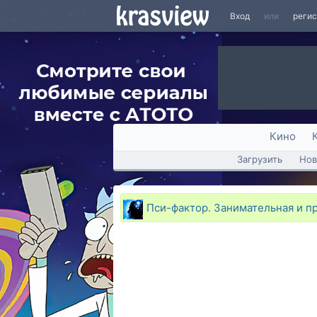
Вход
или
реги
Кино
Загрузить
Нов
Пси-фактор. Занимательная и п