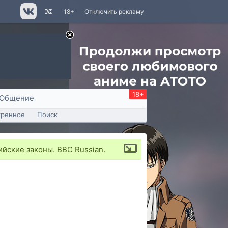
18+
Отключить рекламу
18+
Общение
тренное
Поиск
йские законы. BBC Russian.