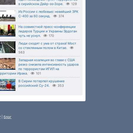
в сирийском Дейр-эз-Зоре.
129
Из России с любовью: новейший ЗРК
С-400 за 60 секунд.
374
На совместной пресс-конференции
лидеров Турции и Украины Эрдоган
чуть не уснул.
170
Люди сходят с ума от страха! Мост
со стеклянным полом в Китае.
563
Западная коалиция во главе с США
резко снизила интенсивность ударов
по террористам ИГИЛ на
ерритории Ирака.
101
В Сирии потерпел крушение
российский Су-24.
353
P
|
блог