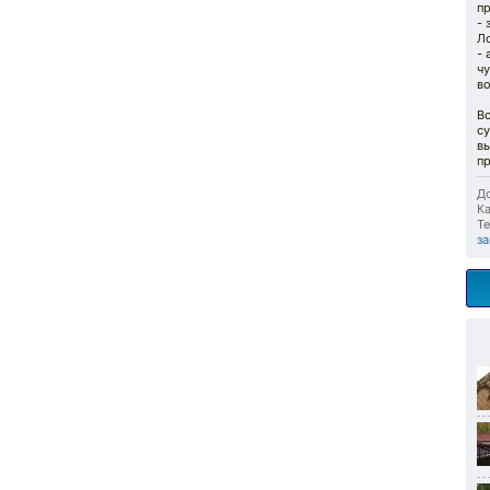
пр
- 
Ло
- 
чу
в
Вс
су
вы
п
До
Ка
Те
за