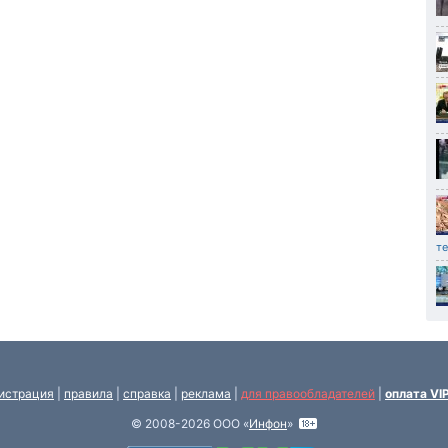
т
истрация
|
правила
|
справка
|
реклама
|
для правообладателей
|
оплата VI
© 2008-2026 ООО «
Инфон
»