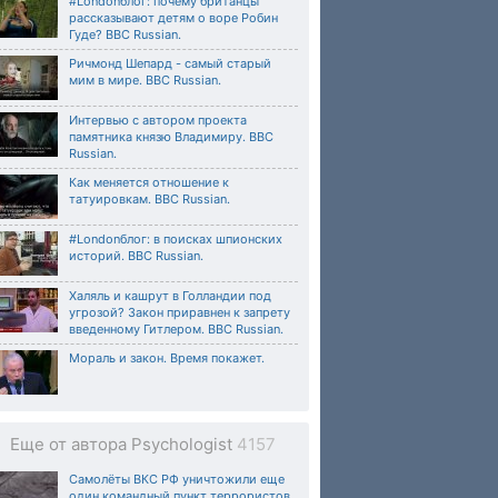
#Londonблог: почему британцы
рассказывают детям о воре Робин
Гуде? BBC Russian.
Ричмонд Шепард - самый старый
мим в мире. BBC Russian.
Интервью c автором проекта
памятника князю Владимиру. BBC
Russian.
Как меняется отношение к
татуировкам. BBC Russian.
#Londonблог: в поисках шпионских
историй. BBC Russian.
Халяль и кашрут в Голландии под
угрозой? Закон приравнен к запрету
введенному Гитлером. BBC Russian.
Мораль и закон. Время покажет.
Еще от автора Psychologist
4157
Самолёты ВКС РФ уничтожили еще
один командный пункт террористов