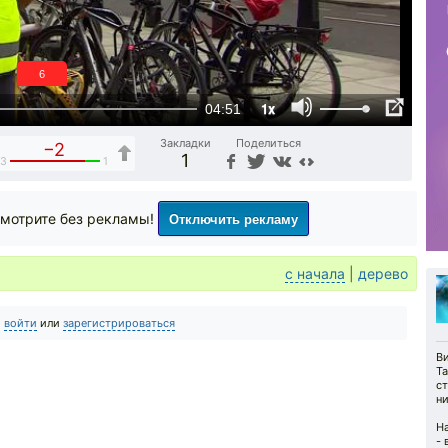
5
1x
04:51
Закладки
Поделиться
−2
1
3
1
Отключить рекламу
мотрите без рекламы!
с начала
|
дерево
о
войти
или
зарегистрироваться
В
Т
с
ни
На
- 