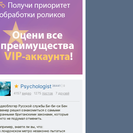
★
Psychologist
36441
| 0
4157
видео
1275
постов
7
друзей
идеоблогер Русской службы Би-би-си Бен
авенер решил ознакомиться с самыми
транными британскими законами, которые
кто не подумал отменить.
пример, знаете ли вы, что:
в лондонском метро незаконно пытаться