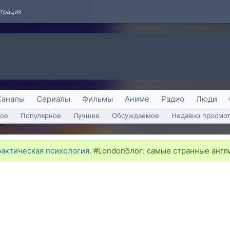
страция
Каналы
Сериалы
Фильмы
Аниме
Радио
Люди
ое
Популярное
Лучшее
Обсуждаемое
Недавно просмо
рактическая психология.
#Londonблог: самые странные англи