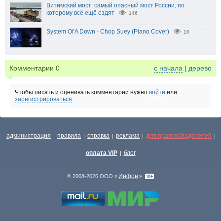
Витимский мост: самый опасный мост России, по
которому всё ещё ездят
146
System Of A Down - Chop Suey (Piano Cover)
10
Комментарии
0
с начала
|
дерево
Чтобы писать и оценивать комментарии нужно
войти
или
зарегистрироваться
администрация
правила
справка
реклама
для правообладателей
|
|
|
|
|
оплата VIP
блог
|
Инфон
© 2008-2026 ООО «
»