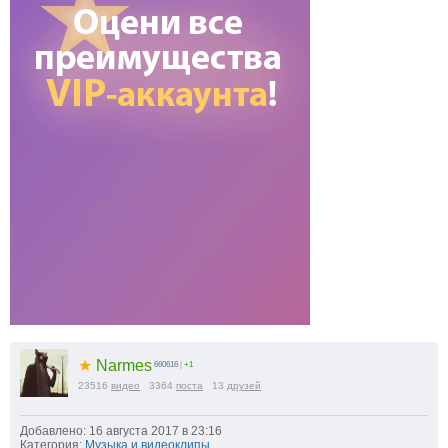
★
Narmes
660616
|
+1
23516
видео
3364
поста
13
друзей
Добавлено: 16 августа 2017 в 23:16
Категория:
Музыка и видеоклипы