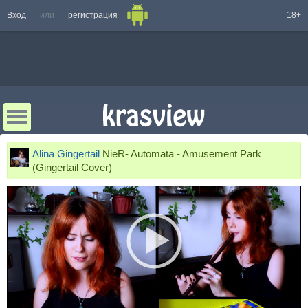
Вход
или
регистрация
18+
Alina Gingertail
NieR- Automata - Amusement Park
(Gingertail Cover)