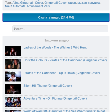
Теги:
Alina Gingertail
,
Cover
,
Gingertail Cover
,
кавер
,
рыжая девушка
,
NieR Automata
,
Amusement Park
Скачать видео (24.4 Мб)
Похожее видео
Ladies of the Woods - The Witcher 3 Wild Hunt
Hoist the Colours - Pirates of the Caribbean (Gingertail cover)
Pirates of the Caribbean - Up is Down (Gingertail Cover)
Silent Hill Theme (Gingertail Cover)
Adventure Time - Oh Fionna (Gingertail Cover)
World of Warcraft - Daughter of the Sea (Warbringers: Jaina)