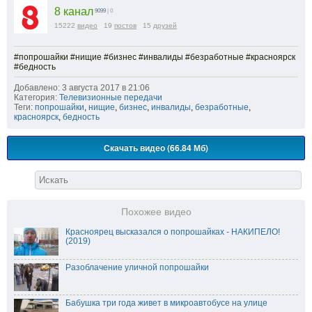
8 канал
9099
| 0
15222
видео
19
постов
15
друзей
#попрошайки #нищие #бизнес #инвалиды #безработные #красноярск
#бедность
Добавлено: 3 августа 2017 в 21:06
Категория:
Телевизионные передачи
Теги:
попрошайки
,
нищие
,
бизнес
,
инвалиды
,
безработные
,
красноярск
,
бедность
Скачать видео (66.84 Мб)
Похожее видео
Красноярец высказался о попрошайках - НАКИПЕЛО!
(2019)
Разоблачение уличной попрошайки
Бабушка три года живет в микроавтобусе на улице