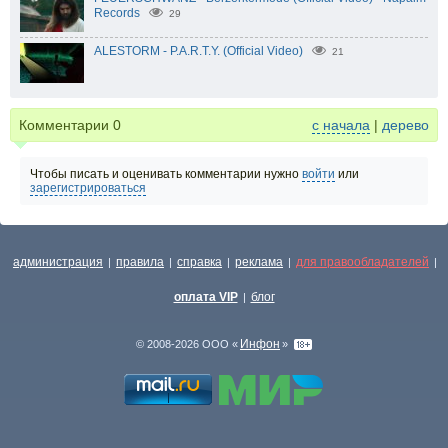
Records
29
ALESTORM - P.A.R.T.Y. (Official Video)
21
Комментарии
0
с начала
|
дерево
Чтобы писать и оценивать комментарии нужно
войти
или
зарегистрироваться
администрация
правила
справка
реклама
для правообладателей
|
|
|
|
|
оплата VIP
блог
|
Инфон
© 2008-2026 ООО «
»