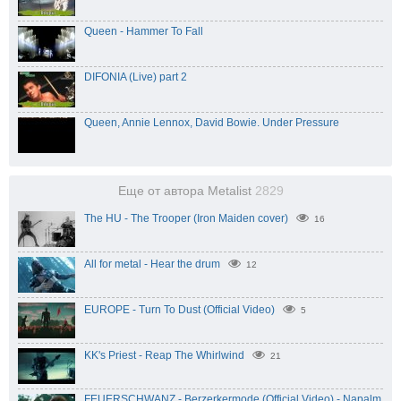
Queen - Hammer To Fall
DIFONIA (Live) part 2
Queen, Annie Lennox, David Bowie. Under Pressure
Еще от автора Metalist
2829
The HU - The Trooper (Iron Maiden cover)
16
All for metal - Hear the drum
12
EUROPE - Turn To Dust (Official Video)
5
KK's Priest - Reap The Whirlwind
21
FEUERSCHWANZ - Berzerkermode (Official Video) - Napalm