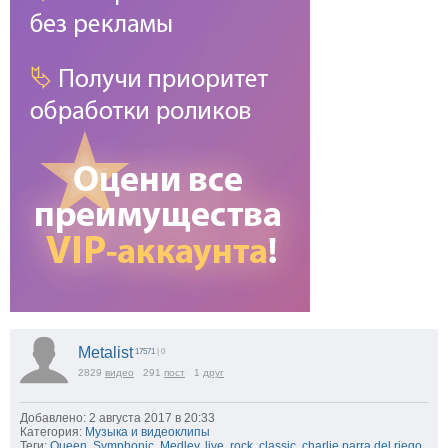
Metalist
17571
| 0
2829
видео
291
пост
1
друг
Добавлено: 2 августа 2017 в 20:33
Категория:
Музыка и видеоклипы
Теги:
Queen
,
Symphonic
,
Medley
,
live
,
rock
,
classic
,
charlie parra del riego
,