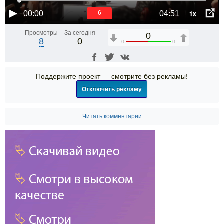
1x
00:00
04:51
6
Просмотры
За сегодня
0
8
0
0
0
Поддержите проект — смотрите без рекламы!
Отключить рекламу
Читать комментарии