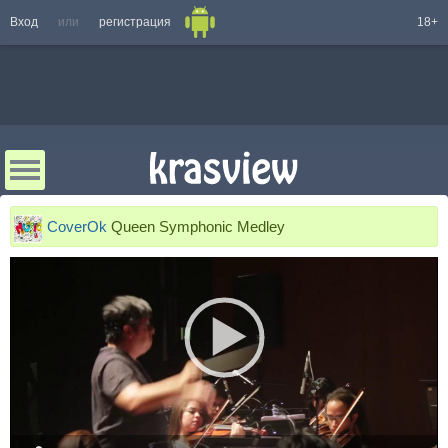
Вход
или
регистрация
18+
CoverOk
Queen Symphonic Medley