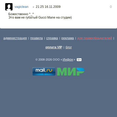
vagiclean
21:25 16.11.2009
0
○
Божественно ^_^
Это вам не губатый Gucci Mane на студии)
администрация
правила
справка
реклама
для правообладателей
|
|
|
|
|
оплата VIP
блог
|
Инфон
© 2008-2026 ООО «
»