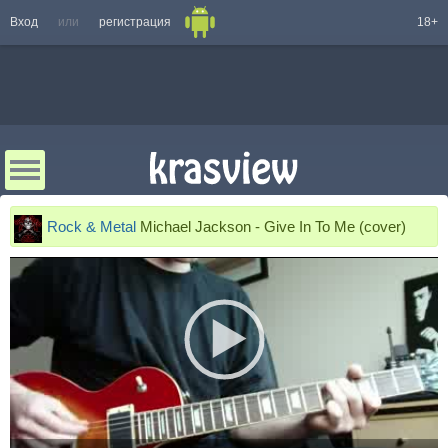
Вход
или
регистрация
18+
Rock & Metal
Michael Jackson - Give In To Me (cover)