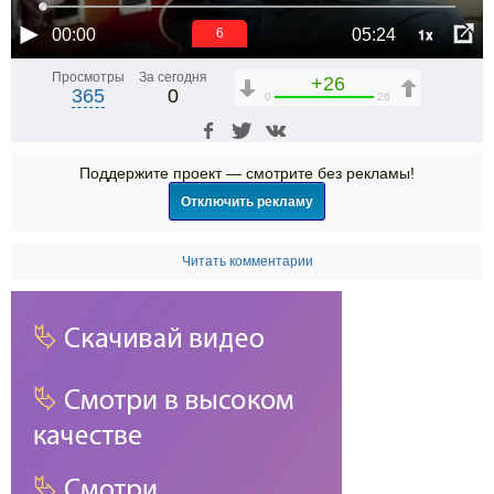
1x
00:00
05:24
6
Просмотры
За сегодня
+26
365
0
0
26
Поддержите проект — смотрите без рекламы!
Отключить рекламу
Читать комментарии