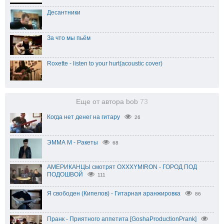
Десантники
За что мы пьём
Roxette - listen to your hurt(acoustic cover)
Еще от автора bob
73
Когда нет денег на гитару
26
ЭММА М - Ракеты
68
АМЕРИКАНЦЫ смотрят OXXXYMIRON - ГОРОД ПОД
ПОДОШВОЙ
111
Я свободен (Кипелов) - Гитарная аранжировка
86
Пранк - Приятного аппетита [GoshaProductionPrank]