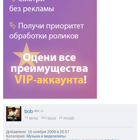
bob
1453
|
+1
73
видео
363
поста
10
друзей
Добавлено: 16 ноября 2009 в 20:57
Категория:
Музыка и видеоклипы