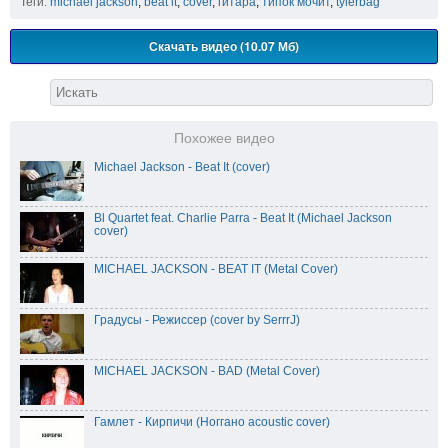
Теги:
michael jackson
,
beat it
,
cover
,
гитара
,
типок мочит
,
tylerbag
Скачать видео (10.07 Мб)
Похожее видео
Michael Jackson - Beat It (cover)
Bl Quartet feat. Charlie Parra - Beat It (Michael Jackson
cover)
MICHAEL JACKSON - BEAT IT (Metal Cover)
Градусы - Режиссер (cover by SerrrJ)
MICHAEL JACKSON - BAD (Metal Cover)
Гамлет - Кирпичи (Ноггано acoustic cover)