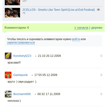
127
2CELLOS - Smells Like Teen Spirit [Live at Exit Festival]
75
Комментарии
4
с начала
|
дерево
Чтобы писать и оценивать комментарии нужно
войти
или
зарегистрироваться
Korolishyt223
21:10 20.12.2009
0
○
красава!!!
Gamepunk
17:55 05.12.2009
0
○
круто :) звук радует :)
Bocmann666
00:32 17.11.2009
0
○
неплохо:)