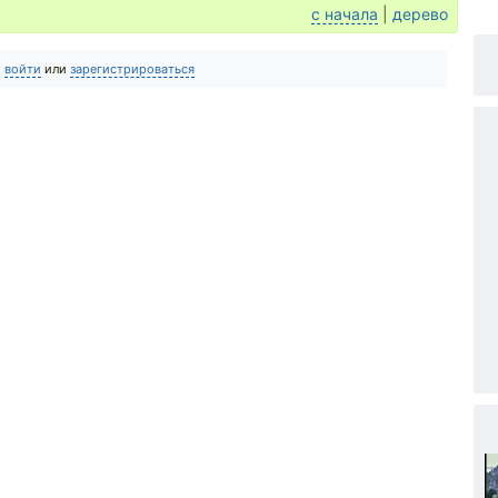
с начала
|
дерево
о
войти
или
зарегистрироваться