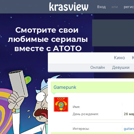
Вход
или
реги
Кино
Онлайн
Девушки
Gamepunk
Имя:
День рождения:
26 ма
Интересы:
guitar