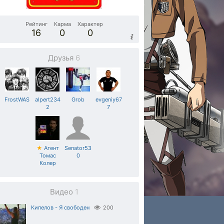
Рейтинг
Карма
Характер
16
0
0
Друзья
6
FrostWAS
alpert234
Grob
evgeniy67
2
7
★
Агент
Senator53
Томас
0
Колер
Видео
1
Кипелов - Я свободен
200