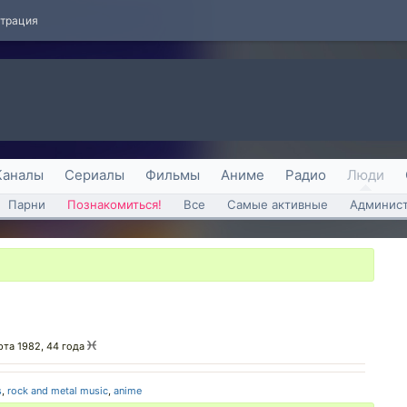
страция
Каналы
Сериалы
Фильмы
Аниме
Радио
Люди
Парни
Познакомиться!
Все
Самые активные
Админист
рта 1982, 44 года
s
,
rock and metal music
,
anime