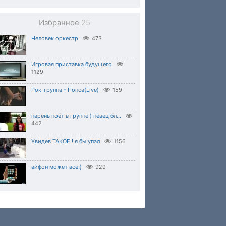
Избранное
25
Человек оркестр
473
Игровая приставка будущего
1129
Рок-группа - Попса(Live)
159
парень поёт в группе ) певец бл...
442
Увидев ТАКОЕ ! я бы упал
1156
айфон может все:)
929