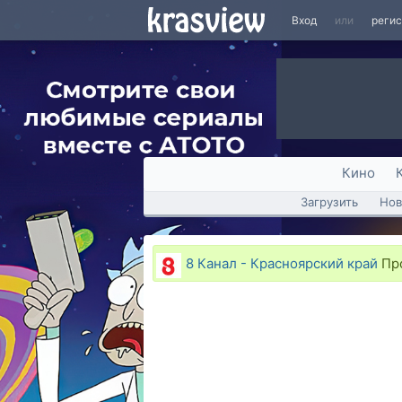
Вход
или
реги
Кино
Загрузить
Нов
8 Канал - Красноярский край
Про