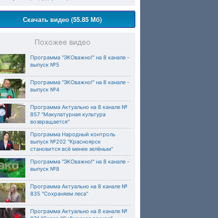
Скачать видео (55.85 Мб)
Похожее видео
Программа "ЭКОважно!" на 8 канале -
выпуск №5
Программа "ЭКОважно!" на 8 канале -
выпуск №4
Программа Актуально на 8 канале №
857 "Макулатурная культура
возвращается"
Программа Народный контроль
выпуск №202 "Красноярск
становится всё менее зелёным"
Программа "ЭКОважно!" на 8 канале -
выпуск №8
Программа Актуально на 8 канале №
835 "Сохраняем леса"
Программа Актуально на 8 канале №