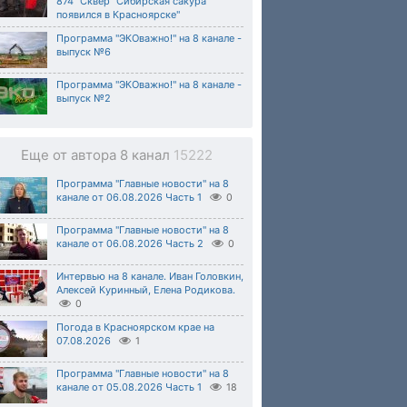
874 "Сквер "Сибирская сакура"
появился в Красноярске"
Программа "ЭКОважно!" на 8 канале -
выпуск №6
Программа "ЭКОважно!" на 8 канале -
выпуск №2
Еще от автора 8 канал
15222
Программа "Главные новости" на 8
канале от 06.08.2026 Часть 1
0
Программа "Главные новости" на 8
канале от 06.08.2026 Часть 2
0
Интервью на 8 канале. Иван Головкин,
Алексей Куринный, Елена Родикова.
0
Погода в Красноярском крае на
07.08.2026
1
Программа "Главные новости" на 8
канале от 05.08.2026 Часть 1
18