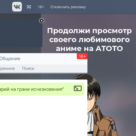
18+
Отключить рекламу
18+
Общение
тренное
Поиск
рий на грани исчезновения"