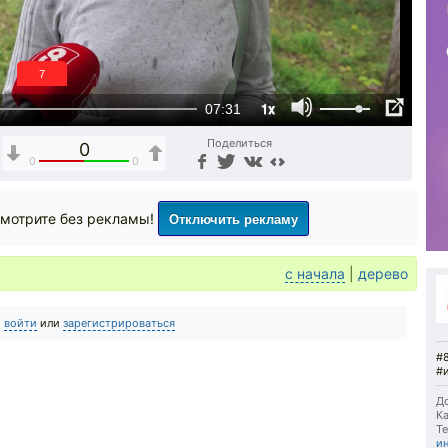
6
1x
07:31
Поделиться
0
0
0
Отключить рекламу
мотрите без рекламы!
с начала
|
дерево
о
войти
или
зарегистрироваться
#
#
До
Ка
Те
и