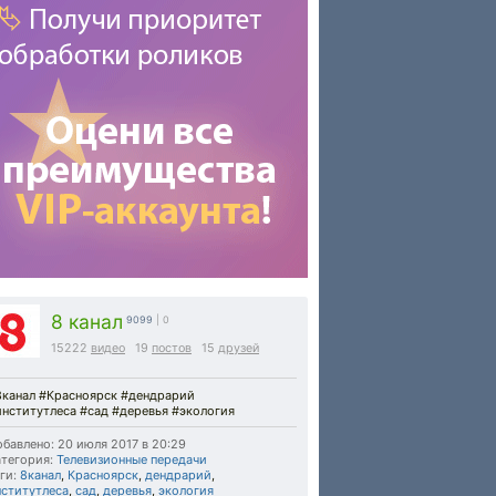
8 канал
9099
| 0
15222
видео
19
постов
15
друзей
8канал #Красноярск #дендрарий
институтлеса #сад #деревья #экология
бавлено: 20 июля 2017 в 20:29
тегория:
Телевизионные передачи
ги:
8канал
,
Красноярск
,
дендрарий
,
нститутлеса
,
сад
,
деревья
,
экология