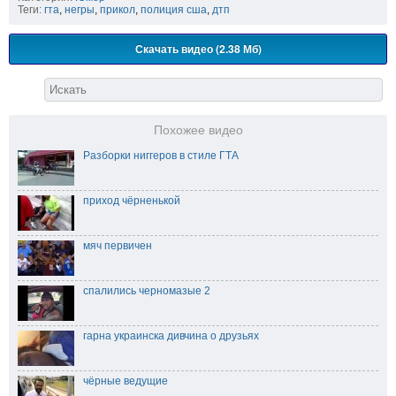
Теги:
гта
,
негры
,
прикол
,
полиция сша
,
дтп
Скачать видео (2.38 Мб)
Похожее видео
Разборки ниггеров в стиле ГТА
приход чёрненькой
мяч первичен
спалились черномазые 2
гарна украинска дивчина о друзьях
чёрные ведущие