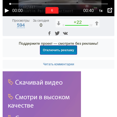
1x
00:00
00:40
6
Просмотры
За сегодня
+22
594
0
0
22
Поддержите проект — смотрите без рекламы!
Отключить рекламу
Читать комментарии