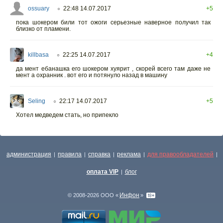
ossuary
22:48 14.07.2017
+5
○
пока шокером били тот ожоги серьезные наверное получил так
близко от пламени.
killbasa
22:25 14.07.2017
+4
○
да мент ебанашка его шокером хуярит , скорей всего там даже не
мент а охранник . вот его и потянуло назад в машину
Seling
22:17 14.07.2017
+5
○
Хотел медведем стать, но припекло
администрация
правила
справка
реклама
для правообладателей
|
|
|
|
|
оплата VIP
блог
|
Инфон
© 2008-2026 ООО «
»