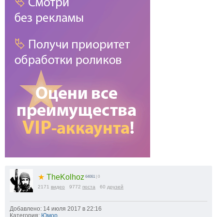
★
TheKolhoz
64061
| 0
2171
видео
9772
поста
60
друзей
Добавлено: 14 июля 2017 в 22:16
Категория:
Юмор