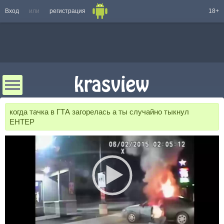
Вход
или
регистрация
18+
когда тачка в ГТА загорелась а ты случайно тыкнул
ЕНТЕР