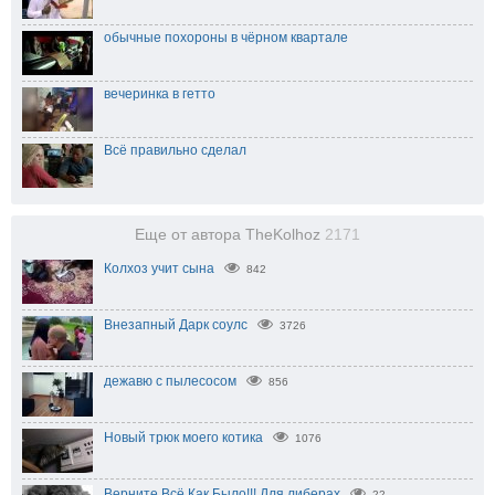
обычные похороны в чёрном квартале
вечеринка в гетто
Всё правильно сделал
Еще от автора TheKolhoz
2171
Колхоз учит сына
842
Внезапный Дарк соулс
3726
дежавю с пылесосом
856
Новый трюк моего котика
1076
Верните Всё Как Было!!! Для либерах
22