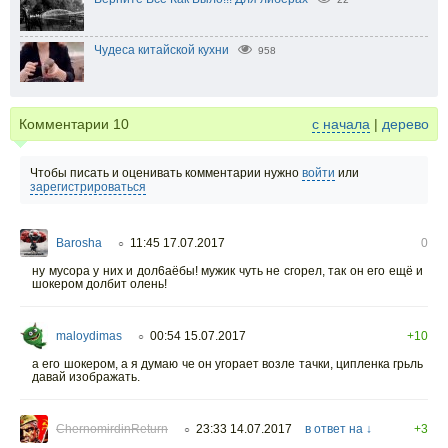
Чудеса китайской кухни
958
Комментарии
10
с начала
|
дерево
Чтобы писать и оценивать комментарии нужно
войти
или
зарегистрироваться
Barosha
11:45 17.07.2017
0
○
ну мусора у них и дол6аёбы! мужик чуть не сгорел, так он его ещё и
шокером долбит олень!
maloydimas
00:54 15.07.2017
+10
○
а его шокером, а я думаю че он угорает возле тачки, ципленка грьль
давай изображать.
ChernomirdinReturn
23:33 14.07.2017
в ответ на ↓
+3
○