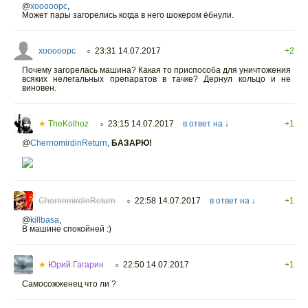
@
xooooopc
,
Может пары загорелись когда в него шокером ёбнули.
xooooopc
23:31 14.07.2017
+2
○
Почему загорелась машина? Какая то приспособа для уничтожения
всяких нелегальных препаратов в тачке? Дернул кольцо и не
виновен.
★
TheKolhoz
23:15 14.07.2017
в ответ на ↓
+1
○
@
ChernomirdinReturn
,
БАЗАРЮ!
ChernomirdinReturn
22:58 14.07.2017
в ответ на ↓
+1
○
@
killbasa
,
В машине спокойней :)
★
Юрий Гагарин
22:50 14.07.2017
+1
○
Самосожженец что ли ?