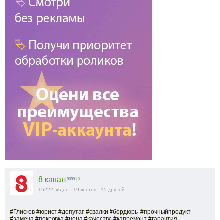
8 канал
9099
| 0
15222
видео
19
постов
15
друзей
#Глисков #юрист #депутат #свалки #бордюры #прочныйпродукт
#замена #покровка #цена #качество #капремонт #гарантия