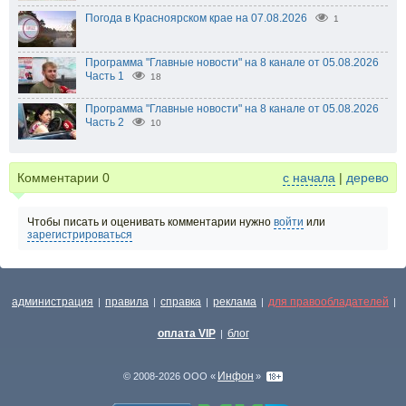
Погода в Красноярском крае на 07.08.2026
1
Программа "Главные новости" на 8 канале от 05.08.2026
Часть 1
18
Программа "Главные новости" на 8 канале от 05.08.2026
Часть 2
10
Комментарии
0
с начала
|
дерево
Чтобы писать и оценивать комментарии нужно
войти
или
зарегистрироваться
администрация
правила
справка
реклама
для правообладателей
|
|
|
|
|
оплата VIP
блог
|
Инфон
© 2008-2026 ООО «
»