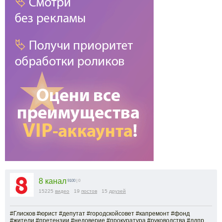
8 канал
9100
| 0
15225
видео
19
постов
15
друзей
#Глисков #юрист #депутат #городскойсовет #капремонт #фонд
#жители #претензии #недоверие #прокуратура #руководства #лдпр