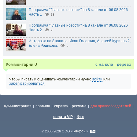
Программа "Главные новости" на 8 канале от 06.08.2026
Часть 1
13
Программа "Главные новости" на 8 канале от 06.08.2026
Часть 2
9
Интервью на 8 канале. Иван Головкин, Алексей Куринный,
Елена Родикова.
0
Комментарии
0
с начала
|
дерево
Чтобы писать и оценивать комментарии нужно
войти
или
зарегистрироваться
администрация
правила
справка
реклама
для правообладателей
|
|
|
|
|
оплата VIP
блог
|
Инфон
© 2008-2026 ООО «
»