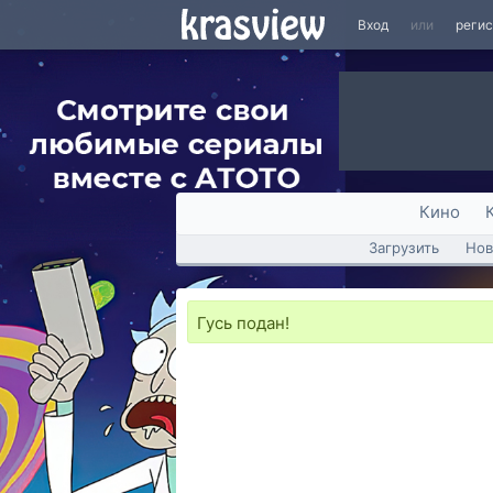
Вход
или
реги
Кино
Загрузить
Нов
Гусь подан!