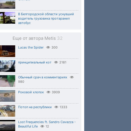
В Белгородской области уснувший
водитель грузовика протаранил
автобус
Еще от автора Metis
32
Lucas the Spider
300
принципиальный кот
2181
Обычный срач в комментариях
980
Роковой хлопок
3909
Потоп на республики
1333
Lost Frequencies ft. Sandro Cavazza -
Beautiful Life
12