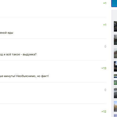
+1
+1
леной еды
0
од и всё такое - выдумка?
+13
ше минуты! Необъяснимо, но факт!
0
+12