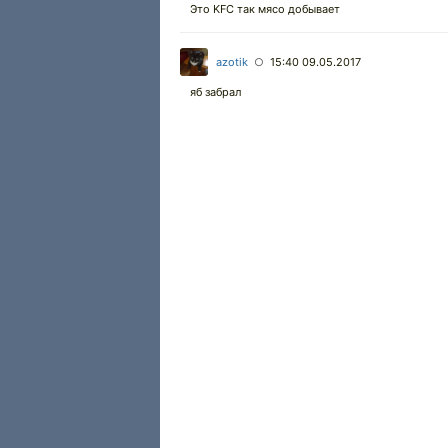
Это KFC так мясо добывает
azotik
15:40 09.05.2017
○
яб забрал