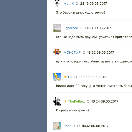
MatriX
23:19 09.05.2017
○
Это барон в дымоход стрелял)
Egorcore
18:58 09.05.2017
○
это же надо быть дауном- уехать от приготов
MOHCTbIP
18:32 09.05.2017
○
ну и кто говорит что Мюнхгаузен, утки, дымох
★
Lik
16:25 09.05.2017
○
Видос идет 29 секунд, а можно смотреть боль
★
TheKolhoz
16:24 09.05.2017
○
И сразу прожарен =)
Poshlui
15:43 09.05.2017
○