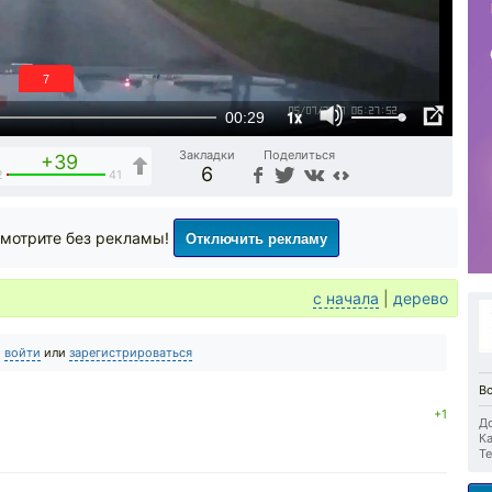
6
1x
00:29
Закладки
Поделиться
+39
6
2
41
Отключить рекламу
мотрите без рекламы!
с начала
|
дерево
о
войти
или
зарегистрироваться
Вс
+1
До
Ка
Те