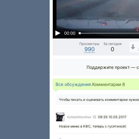
00:00
Просмотры
За сегодня
990
0
Поддержите проект — с
Все обсуждения.
Комментарии
8
Чтобы писать и оценивать комментарии нужн
KyKpbIMycKyc
09:35 10.05.2017
○
Новое меню в КФС, теперь с гусятиной)