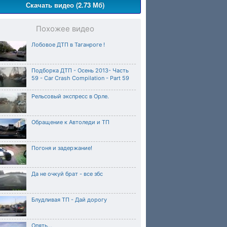
Скачать видео (2.73 Мб)
Похожее видео
Лобовое ДТП в Таганроге !
Подборка ДТП - Осень 2013- Часть
59 - Car Crash Compilation - Part 59
Рельсовый экспресс в Орле.
Обращение к Автоледи и ТП
Погоня и задержание!
Да не очкуй брат - все збс
Блудливая ТП - Дай дорогу
Опять...