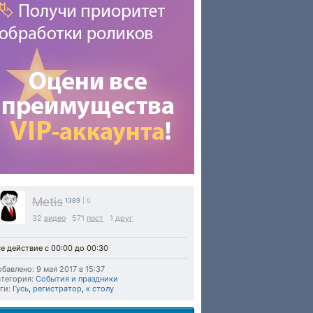
Metis
1389
| 0
32
видео
571
пост
1
друг
е действие с 00:00 до 00:30
бавлено: 9 мая 2017 в 15:37
тегория:
События и праздники
ги:
Гусь
,
регистратор
,
к столу