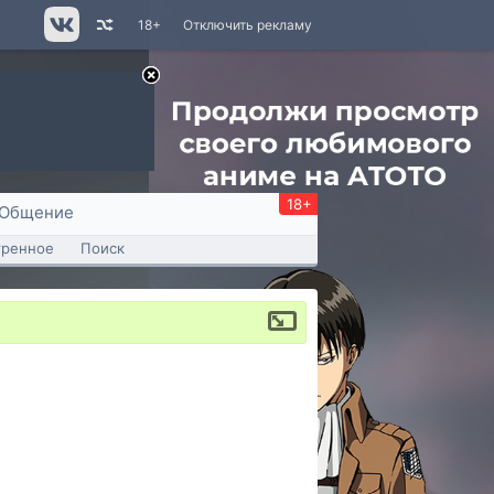
18+
Отключить рекламу
18+
Общение
тренное
Поиск