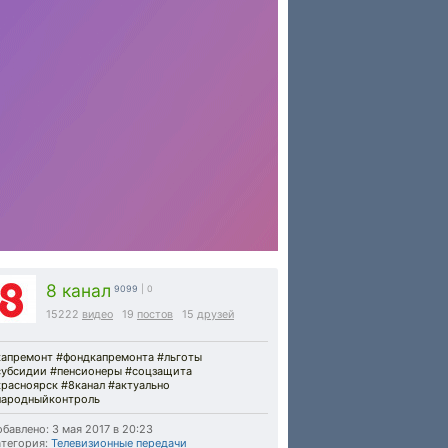
8 канал
9099
| 0
15222
видео
19
постов
15
друзей
капремонт #фондкапремонта #льготы
субсидии #пенсионеры #соцзащита
красноярск #8канал #актуально
народныйконтроль
бавлено: 3 мая 2017 в 20:23
тегория:
Телевизионные передачи