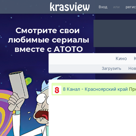
Вход
или
реги
Кино
Загрузить
Нов
8 Канал - Красноярский край
Про