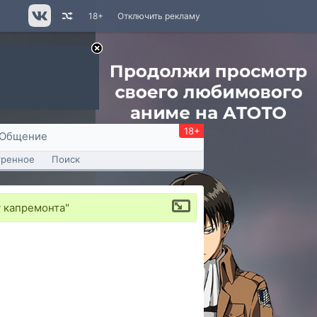
18+
Отключить рекламу
18+
Общение
тренное
Поиск
 капремонта"