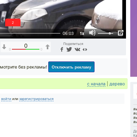
1
1x
06:03
Поделиться
0
0
0
Отключить рекламу
мотрите без рекламы!
с начала
|
дерево
о
войти
или
зарегистрироваться
#
#
#
#
До
Ка