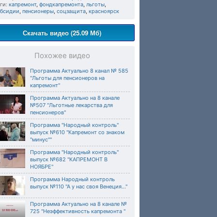
ги:
капремонт
,
фондкапремонта
,
льготы
,
убсидии
,
пенсионеры
,
соцзащита
,
красноярск
Скачать видео (25.09 Мб)
Похожее видео
Программа Актуально 8 канал № 585
"Льготы для пенсионеров на
капремонт"
Программа Актуально на 8 канале
№507 "Льготные лекарства для
пенсионеров"
Программа "Народный контроль"
выпуск №610 "Капремонт со знаком
"минус""
Программа "Народный контроль"
выпуск №682 "КАПРЕМОНТ В
НОЯБРЕ"
Программа Народный контроль
выпуск №110 "А у нас своя Венеция..."
Программа Актуально на 8 канале №
725 "Неэффективность капремонта "