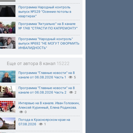
Программа Народный контроль
выпуск №529 "Осенние потопы в
квартирах"
Программа "Актуально" на 8 канале
№ 1748 "СТРАСТИ ПО КАПРЕМОНТУ"
Программа "Народный контроль"
выпуск №692 "НЕ МОГУТ ОФОРМИТЬ
ИНВАЛИДНОСТЬ"
Еще от автора 8 канал
15222
Программа "Главные новости" на 8
канале от 06.08.2026 Часть 1
5
Программа "Главные новости" на 8
канале от 06.08.2026 Часть 2
2
Интервью на 8 канале. Иван Головкин,
Алексей Куринный, Елена Родикова.
0
Погода в Красноярском крае на
07.08.2026
1