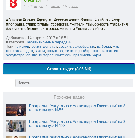
15222
видео
19
постов
15
друзей
#Глисков #юрист #депутат #сессия #заксобрание #выборы #мэр
#поправка #лдпр #главы #средства #жители #выборность #гарантия
#злоупотребление #интересыжителей #прямыевыборы
Добавлено: 14 апреля 2017 в 18:51
Категория:
Телевизионные передачи
Теги:
Глисков
,
юрист
,
депутат
,
сессия
,
заксобрание
,
выборы
,
мэр
,
поправка
,
лдпр
,
главы
,
средства
,
жители
,
выборность
,
гарантия
,
злоупотребление
,
интересыжителей
,
прямыевыборы
Скачать видео (8.05 Мб)
Похожее видео
Программа “Актуально с Александром Глисковым“ на 8
канале выпуск №55
Программа “Актуально с Александром Глисковым“ на 8
канале выпуск №123
Программа “Актуально с Александром Глисковым“ на 8