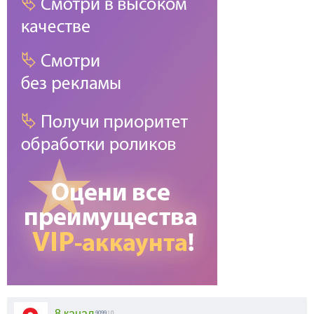
8 канал
9099
| 0