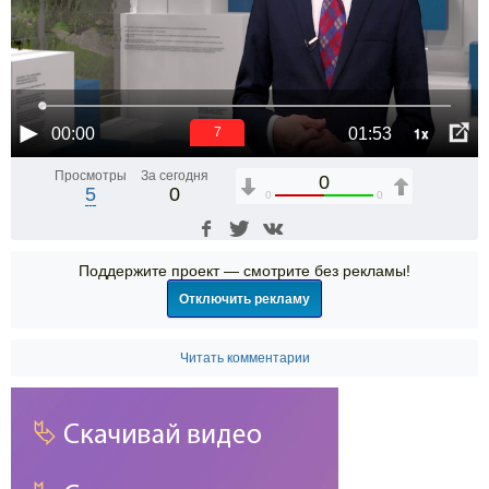
1x
00:00
01:53
6
Просмотры
За сегодня
0
5
0
0
0
Поддержите проект — смотрите без рекламы!
Отключить рекламу
Читать комментарии