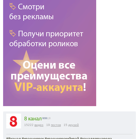
8 канал
9099
| 0
15222
видео
19
постов
15
друзей