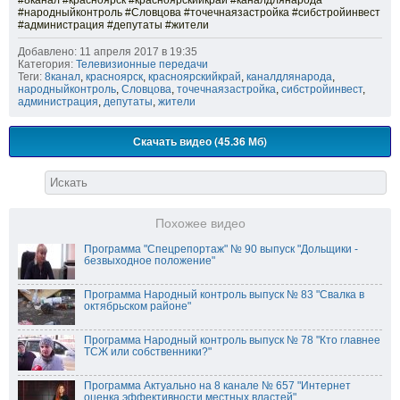
#8канал #красноярск #красноярскийкрай #каналдлянарода
#народныйконтроль #Словцова #точечнаязастройка #сибстройинвест
#администрация #депутаты #жители
Добавлено: 11 апреля 2017 в 19:35
Категория:
Телевизионные передачи
Теги:
8канал
,
красноярск
,
красноярскийкрай
,
каналдлянарода
,
народныйконтроль
,
Словцова
,
точечнаязастройка
,
сибстройинвест
,
администрация
,
депутаты
,
жители
Скачать видео (45.36 Мб)
Похожее видео
Программа "Спецрепортаж" № 90 выпуск "Дольщики -
безвыходное положение"
Программа Народный контроль выпуск № 83 "Свалка в
октябрьском районе"
Программа Народный контроль выпуск № 78 "Кто главнее
ТСЖ или собственники?"
Программа Актуально на 8 канале № 657 "Интернет
оценка эффективности местных властей"