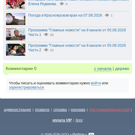
Елена Родикова.
0
Погода в Красноярском крае на 07.08.2026
1
Программа "Главные новости" на 8 канале от 05.08.2026
Часть 1
20
Программа "Главные новости" на 8 канале от 05.08.2026
Часть 2
10
Комментарии
0
с начала
|
дерево
Чтобы писать и оценивать комментарии нужно
войти
или
зарегистрироваться
администрация
правила
справка
реклама
для правообладателей
|
|
|
|
|
оплата VIP
блог
|
Инфон
© 2008-2026 ООО «
»