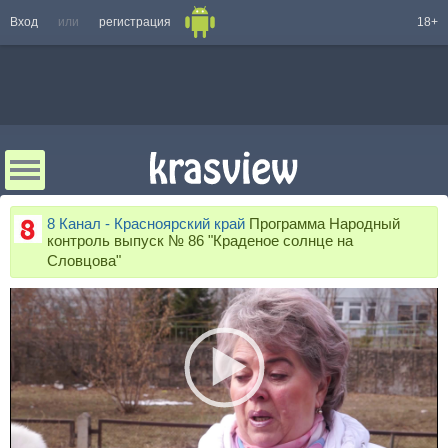
Вход
или
регистрация
18+
8 Канал - Красноярский край
Программа Народный
контроль выпуск № 86 "Краденое солнце на
Словцова"