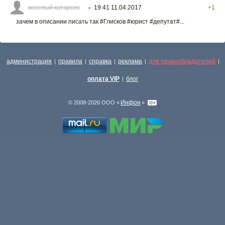
веселый катарсис
19:41 11.04.2017
+1
○
зачем в описании писать так #Глисков #юрист #депутат#...
администрация
правила
справка
реклама
для правообладателей
|
|
|
|
|
оплата VIP
блог
|
Инфон
© 2008-2026 ООО «
»