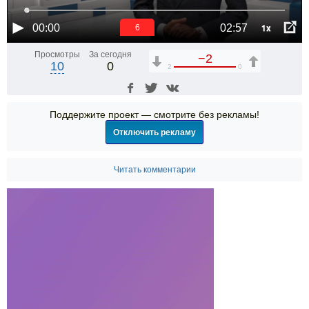
1x
00:00
02:57
6
Просмотры
За сегодня
−2
10
0
2
0
Поддержите проект — смотрите без рекламы!
Отключить рекламу
Читать комментарии