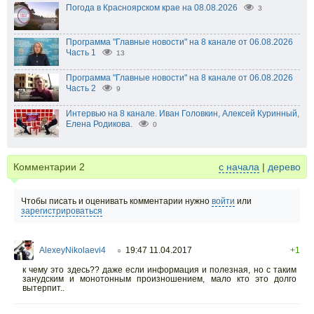
Погода в Красноярском крае на 08.08.2026
3
Программа "Главные новости" на 8 канале от 06.08.2026
Часть 1
13
Программа "Главные новости" на 8 канале от 06.08.2026
Часть 2
9
Интервью на 8 канале. Иван Головкин, Алексей Куринный,
Елена Родикова.
0
Комментарии
2
с начала
|
дерево
Чтобы писать и оценивать комментарии нужно
войти
или
зарегистрироваться
AlexeyNikolaevi4
19:47 11.04.2017
+1
○
к чему это здесь?? даже если информация и полезная, но с таким
занудским и монотонным произношением, мало кто это долго
вытерпит..