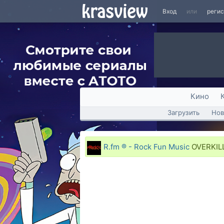
Вход
или
реги
Кино
Загрузить
Нов
R.fm ® - Rock Fun Music
OVERKILL