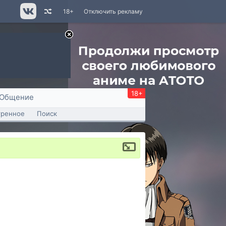
18+
Отключить рекламу
18+
Общение
тренное
Поиск