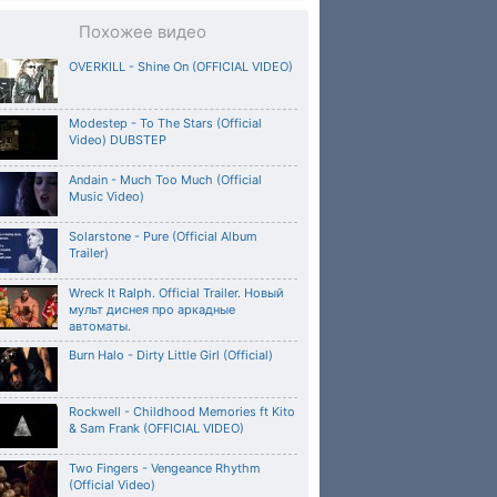
Похожее видео
OVERKILL - Shine On (OFFICIAL VIDEO)
Modestep - To The Stars (Official
Video) DUBSTEP
Andain - Much Too Much (Official
Music Video)
Solarstone - Pure (Official Album
Trailer)
Wreck It Ralph. Official Trailer. Новый
мульт диснея про аркадные
автоматы.
Burn Halo - Dirty Little Girl (Official)
Rockwell - Childhood Memories ft Kito
& Sam Frank (OFFICIAL VIDEO)
Two Fingers - Vengeance Rhythm
(Official Video)