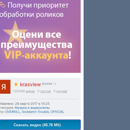
★
krasview
500498
| 0
105098
видео
0
постов
0
друзей
бавлено: 28 марта 2017 в 14:25
тегория:
Музыка и видеоклипы
ги:
OVERKILL
,
Goddamn Trouble
,
OFFICIAL
Скачать видео (45.76 Мб)