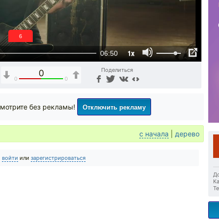
6
1x
06:50
Поделиться
0
0
0
Отключить рекламу
мотрите без рекламы!
с начала
|
дерево
о
войти
или
зарегистрироваться
До
Ка
Те