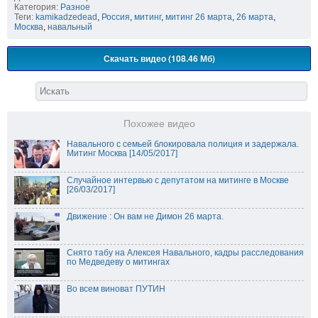
Категория:
Разное
Теги:
kamikadzedead
,
Россия
,
митинг
,
митинг 26 марта
,
26 марта
,
Москва
,
навальный
Скачать видео (108.46 Мб)
Похожее видео
Навального с семьей блокировала полиция и задержала.
Митинг Москва [14/05/2017]
Случайное интервью с депутатом на митинге в Москве
[26/03/2017]
Движение : Он вам не Димон 26 марта.
Снято табу на Алексея Навального, кадры расследования
по Медведеву о митингах
Во всем виноват ПУТИН