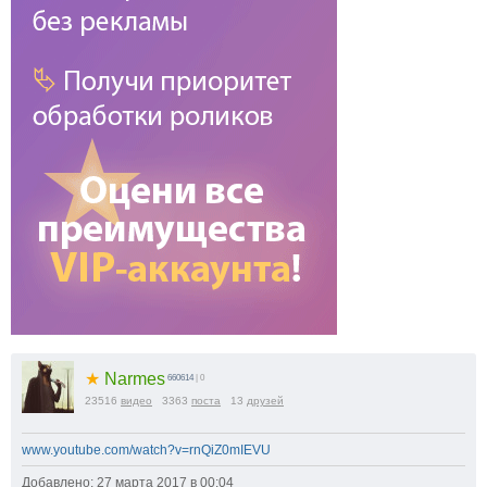
★
Narmes
660614
| 0
23516
видео
3363
поста
13
друзей
www.youtube.com/watch?v=rnQiZ0mIEVU
Добавлено: 27 марта 2017 в 00:04