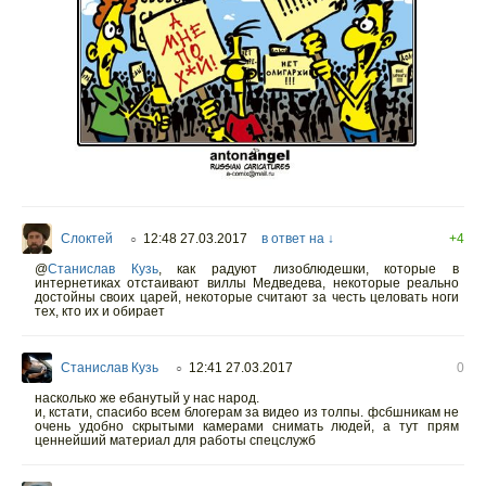
Слоктей
12:48 27.03.2017
в ответ на ↓
+4
○
@
Станислав Кузь
,
как радуют лизоблюдешки, которые в
интернетиках отстаивают виллы Медведева, некоторые реально
достойны своих царей, некоторые считают за честь целовать ноги
тех, кто их и обирает
Станислав Кузь
12:41 27.03.2017
0
○
насколько же ебанутый у нас народ.
и, кстати, спасибо всем блогерам за видео из толпы. фсбшникам не
очень удобно скрытыми камерами снимать людей, а тут прям
ценнейший материал для работы спецслужб