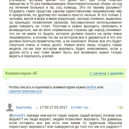
улучшали, которые кричат что денег нет, при этом покупая
имущетво в 70 раз привышающее благотворительные сборы за год
на лечение больных и пр. соц помощь. Это по твоему разумно?
Отдавать такие средства одному единственному лицемерному чму
и предателю, по другому его назвать просто нельзя. И это только 1
человек, капля в море в мире коррупции, сколько спижено, вывезено
за границу(с позволения органов), бессмысленно использованно
даже говорить не стоит. Поэтому и нужно выходить требовать и
возмущаться, как во всех нормальных странах где народ понимает
что он не какое то быдло, которое должно пахать на кучку говна
лицемерного, а основа гос-ва на котором все и держиться и что его
должно бояться правительство, а не наоборот. Иначе все это будет
тянуться очень и очень долго. Нужно всего лишь создать такую
модель гос-ва при котором воровать будет невозможно, если у
других есть у нас тоже может быть, все возможно нужно только
верить и прилагать усилия.
Комментарии
45
с начала
|
дерево
Чтобы писать и оценивать комментарии нужно
войти
или
зарегистрироваться
baarsolka
17:50 27.03.2017
в ответ на ↓
+11
○
@
snow83
,
прежде чем нести такую херню, задай вопрос почему они
воруют? не люди воруют, людям позволяют воровать. ТЫ думаешь
если оставить все как есть они каким то чудесным образом
перестанут воровать? или наворуются до того что им это надоест?