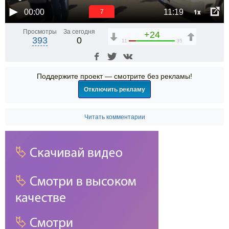
1x
00:00
11:19
7
Просмотры
За сегодня
+24
393
0
11
35
Поддержите проект — смотрите без рекламы!
Отключить рекламу
Читать комментарии