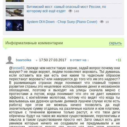
Витимский мост: самый опасный мост России, по
которому всё ещё ездят
146
System Of A Down - Chop Suey (Piano Cover)
10
Информативные комментарии
скрыть
baarsolka
17:50 27.03.2017
в ответ на ↓
+11
○
@
snow83
,
прежде чем нести такую херню, задай вопрос почему они
воруют? не люди воруют, людям позволяют воровать. ТЫ думаешь
если оставить все как есть они каким то чудесным образом
перестанут воровать? или наворуются до того что им это надоест?
В развивающих странах люди понимают что главный тормоз
развития страны это нецелевое использование денег и незаконное
обогащение, поэтому и выходят на улицы сначала мирно с
протестами а потом, когда понимают что это не дает никакого
эффекта, с коктейлями молотова, потому что видят что когда ты
вкалываешь как дурачок целыми днями(в лушчем случае если есть
работа) при этом не можешь ничего позволить да ещё
значительную сумму отдаешь на различные налоги и ком платежи,
которые с течением времени только растут, и что твои дети
обречены будут на такое же жалкое существование, перспективы и
смысла в таком существовании просто нет. Зато смысл есть для
умников которые ничего не создавали не придумывали и не