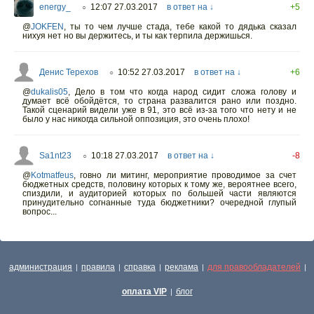
energy_
12:07 27.03.2017
в ответ на ↓
+5
○
@
JOKFEN
,
ты то чем лучше стада, тебе какой то дядька сказал
нихуя нет но вы держитесь, и ты как терпила держишься.
Денис Терехов
10:52 27.03.2017
в ответ на ↓
+6
○
@
dukalis05
,
Дело в том что когда народ сидит сложа голову и
думает всё обойдётся, то страна развалится рано или поздно.
Такой сценарий видели уже в 91, это всё из-за того что нету и не
было у нас никогда сильной оппозиция, это очень плохо!
Sa1nt23
10:18 27.03.2017
в ответ на ↓
-8
○
@
Kotmatfeus
,
говно ли митинг, мероприятие проводимое за счет
бюджетных средств, половину которых к тому же, вероятнее всего,
спиздили, и аудиторией которых по большей части являются
принудительно согнанные туда бюджетники? очередной глупый
вопрос...
администрация
правила
справка
реклама
для правообладателей
|
|
|
|
|
оплата VIP
блог
|