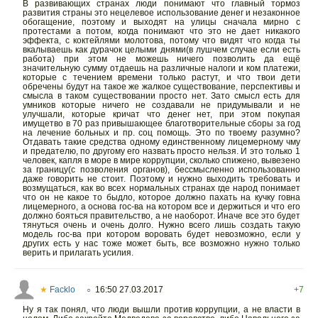
В развивающих странах люди понимают что главный тормоз
развития страны это нецелевое использование денег и незаконное
обогащение, поэтому и выходят на улицы сначала мирно с
протестами а потом, когда понимают что это не дает никакого
эффекта, с коктейлями молотова, потому что видят что когда ты
вкалываешь как дурачок целыми днями(в лушчем случае если есть
работа) при этом не можешь ничего позволить да ещё
значительную сумму отдаешь на различные налоги и ком платежи,
которые с течением времени только растут, и что твои дети
обречены будут на такое же жалкое существование, перспективы и
смысла в таком существовании просто нет. Зато смысл есть для
умников которые ничего не создавали не придумывали и не
улучшали, которые кричат что денег нет, при этом покупая
имущетво в 70 раз привышающее благотворительные сборы за год
на лечение больных и пр. соц помощь. Это по твоему разумно?
Отдавать такие средства одному единственному лицемерному чму
и предателю, по другому его назвать просто нельзя. И это только 1
человек, капля в море в мире коррупции, сколько спижено, вывезено
за границу(с позволения органов), бессмысленно использованно
даже говорить не стоит. Поэтому и нужно выходить требовать и
возмущаться, как во всех нормальных странах где народ понимает
что он не какое то быдло, которое должно пахать на кучку говна
лицемерного, а основа гос-ва на котором все и держиться и что его
должно бояться правительство, а не наоборот. Иначе все это будет
тянуться очень и очень долго. Нужно всего лишь создать такую
модель гос-ва при котором воровать будет невозможно, если у
других есть у нас тоже может быть, все возможно нужно только
верить и прилагать усилия.
★
Facklo
16:50 27.03.2017
+7
○
Ну я так понял, что люди вышли против коррупции, а не власти в