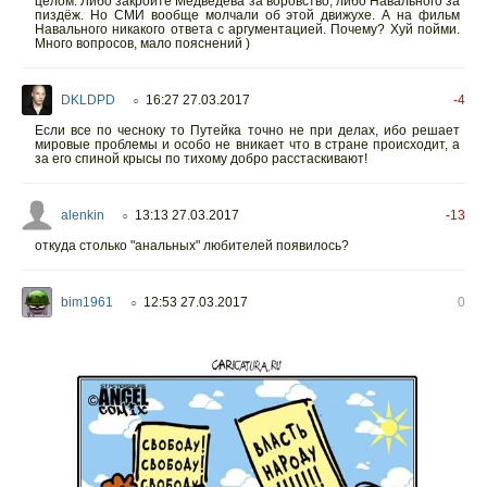
целом. Либо закройте Медведева за воровство, либо Навального за
пиздёж. Но СМИ вообще молчали об этой движухе. А на фильм
Навального никакого ответа с аргументацией. Почему? Хуй пойми.
Много вопросов, мало пояснений )
DKLDPD
16:27 27.03.2017
-4
○
Если все по чесноку то Путейка точно не при делах, ибо решает
мировые проблемы и особо не вникает что в стране происходит, а
за его спиной крысы по тихому добро расстаскивают!
alenkin
13:13 27.03.2017
-13
○
откуда столько "анальных" любителей появилось?
bim1961
12:53 27.03.2017
0
○