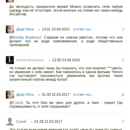
Да, молодость прекрасное вермя! Можно позволить себе любую
одежду или её отсутсвие. (если конечно на пляже нет каких-нибудь
Инсайтов)
Дядя Лёха
13:01 23.09.2022
в ответ на ↓
0
○
@
Флойд Флайноут
,
Сарказм не совсем уместен, потому что они
делают это не ради самоуважения, а ради общественных
требований
Флойд Флайноут
12:50 23.09.2022
0
○
Чë только ни делают лишь бы показать, что они конечно ***овиты,
но уважение к себе имеют. Как говорилось в одном фильме "Ничто
так заставляет проникнуться уважением, как кусочек ткани
запрятанный глубоко между булок".
Дядя Лёха
01:30 22.03.2017
в ответ на ↓
-1
○
@
Сухой
,
Ты что! Они же свои для других, а твоя - чужая! Где
справедливость, я тебя спрашиваю?
Сухой
01:28 22.03.2017
0
○
Это только если чужие девушки так ходят, свою бы дома бы закрыл,