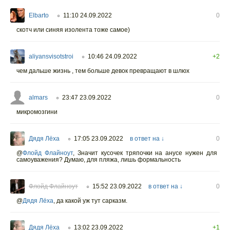
Elbarto
11:10 24.09.2022
0
○
скотч или синяя изолента тоже самое)
aliyansvisotstroi
10:46 24.09.2022
+2
○
чем дальше жизнь , тем больше девок превращают в шлюх
almars
23:47 23.09.2022
0
○
микромозгини
Дядя Лёха
17:05 23.09.2022
в ответ на ↓
0
○
@
Флойд Флайноут
,
Значит кусочек тряпочки на анусе нужен для
самоуважения? Думаю, для пляжа, лишь формальность
Флойд Флайноут
15:52 23.09.2022
в ответ на ↓
0
○
@
Дядя Лёха
,
да какой уж тут сарказм.
Дядя Лёха
13:02 23.09.2022
+1
○