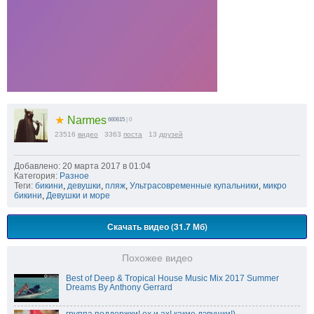
★
Narmes
660615
| 0
23516
видео
3363
поста
13
друзей
Добавлено: 20 марта 2017 в 01:04
Категория:
Разное
Теги:
бикини
,
девушки
,
пляж
,
Ультрасовременные купальники
,
микро
бикини
,
Девушки и море
Скачать видео (31.7 Мб)
Похожее видео
Best of Deep & Tropical House Music Mix 2017 Summer
Dreams By Anthony Gerrard
группа поддержки! ох и ах! какие дэвушки!)