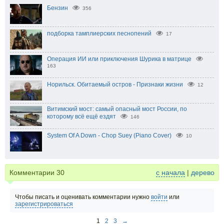
Бензин
356
подборка тамплиерских песнопений
17
Операция ИИ или приключения Шурика в матрице
163
Норильск. Обитаемый остров - Признаки жизни
12
Витимский мост: самый опасный мост России, по
которому всё ещё ездят
146
System Of A Down - Chop Suey (Piano Cover)
10
Комментарии
30
с начала
|
дерево
Чтобы писать и оценивать комментарии нужно
войти
или
зарегистрироваться
1
2
3
→