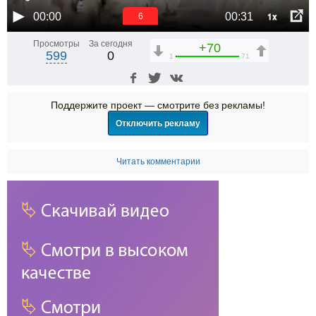
1x
00:00
00:31
6
Просмотры
За сегодня
+70
599
0
1
71
Поддержите проект — смотрите без рекламы!
Отключить рекламу
Читать комментарии