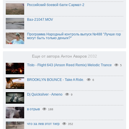
Российский боевой багги Сармат-2
Ваз-21047.MOV
Программа Народный контроль выпуск №488 "Лучше гор
могут быть только деньги?"
Еще от автора Антон Аваров
2032
Tisto - Flight 643 (Anson Reed Remix) Melodic Trance
5
BROOKLYN BOUNCE - Take A Ride.
6
Dj Quicksilver - Ameno
9
в отрыв
188
что за лев этот тигр
352