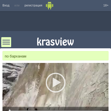
Вход
или
регистрация
18+
по барханам