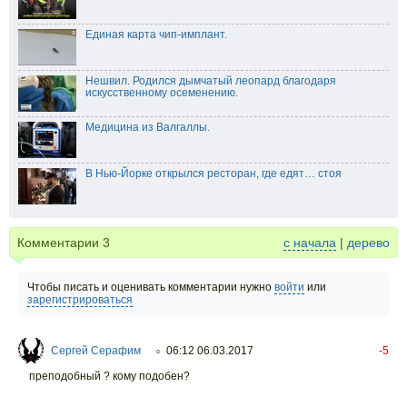
Единая карта чип-имплант.
Нешвил. Родился дымчатый леопард благодаря
искусственному осеменению.
Медицина из Валгаллы.
В Нью-Йорке открылся ресторан, где едят… стоя
Комментарии
3
с начала
|
дерево
Чтобы писать и оценивать комментарии нужно
войти
или
зарегистрироваться
Сергей Серафим
06:12 06.03.2017
-5
○
преподобный ? кому подобен?