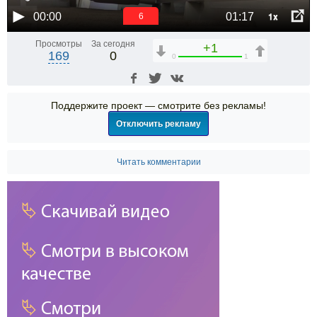
1x
00:00
01:17
6
Просмотры
За сегодня
+1
169
0
0
1
Поддержите проект — смотрите без рекламы!
Отключить рекламу
Читать комментарии