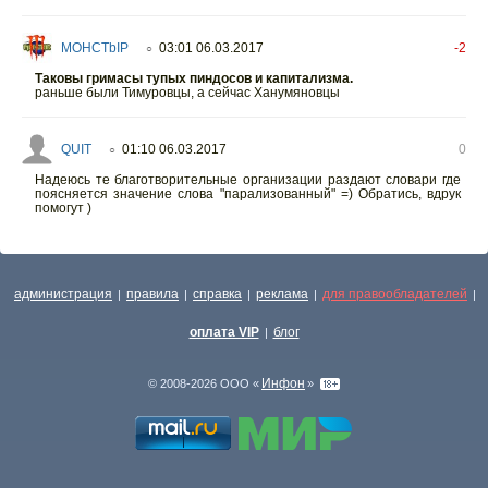
MOHCTbIP
03:01 06.03.2017
-2
○
Таковы гримасы тупых пиндосов и капитализма.
раньше были Тимуровцы, а сейчас Ханумяновцы
QUIT
01:10 06.03.2017
0
○
Надеюсь те благотворительные организации раздают словари где
поясняется значение слова "парализованный" =) Обратись, вдрук
помогут )
администрация
правила
справка
реклама
для правообладателей
|
|
|
|
|
оплата VIP
блог
|
Инфон
© 2008-2026 ООО «
»