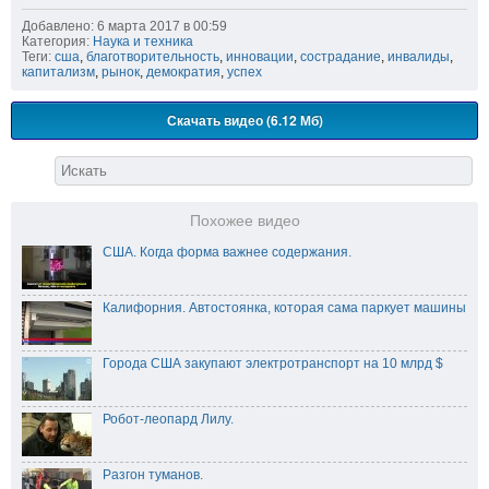
Добавлено: 6 марта 2017 в 00:59
Категория:
Наука и техника
Теги:
сша
,
благотворительность
,
инновации
,
сострадание
,
инвалиды
,
капитализм
,
рынок
,
демократия
,
успех
Скачать видео (6.12 Мб)
Похожее видео
США. Когда форма важнее содержания.
Калифорния. Автостоянка, которая сама паркует машины
Города США закупают электротранспорт на 10 млрд $
Робот-леопард Лилу.
Разгон туманов.